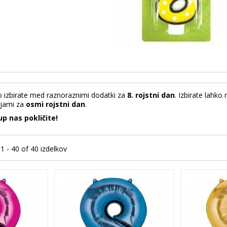
N
hko izbirate med raznoraznimi dodatki za
8. rojstni dan
. Izbirate lahko
ijami za
osmi rojstni dan
.
up nas pokličite!
 1 - 40 of 40 izdelkov