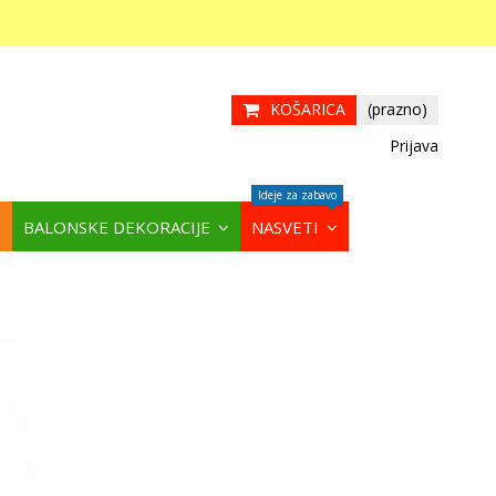
KOŠARICA
(prazno)
Prijava
Ideje za zabavo
BALONSKE DEKORACIJE
NASVETI