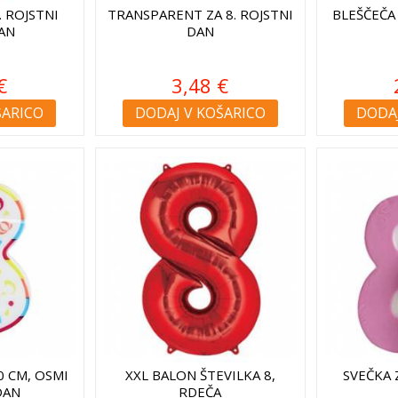
. ROJSTNI
TRANSPARENT ZA 8. ROJSTNI
BLEŠČEČA
SAN
DAN
€
3,48 €
ŠARICO
DODAJ V KOŠARICO
DODAJ
0 CM, OSMI
XXL BALON ŠTEVILKA 8,
SVEČKA 
DAN
RDEČA