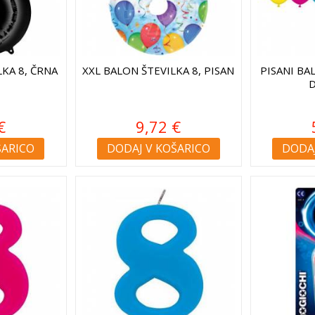
LKA 8, ČRNA
XXL BALON ŠTEVILKA 8, PISAN
PISANI BAL
D
€
9,72 €
ŠARICO
DODAJ V KOŠARICO
DODAJ