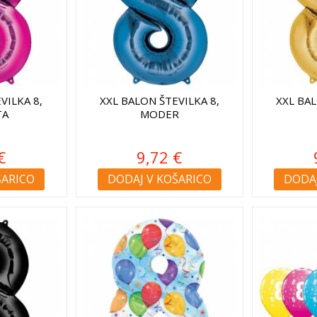
VILKA 8,
XXL BALON ŠTEVILKA 8,
XXL BAL
TA
MODER
€
9,72 €
ŠARICO
DODAJ V KOŠARICO
DODAJ