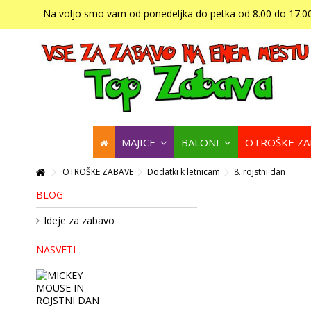
Na voljo smo vam od ponedeljka do petka od 8.00 do 17.00
MAJICE
BALONI
OTROŠKE Z
OTROŠKE ZABAVE
Dodatki k letnicam
8. rojstni dan
BLOG
Ideje za zabavo
NASVETI