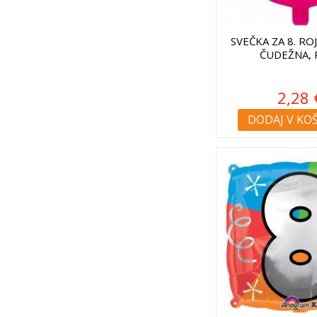
SVEČKA ZA 8. RO
ČUDEŽNA, 
2,28 
DODAJ V KO