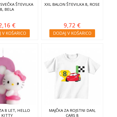
 SVEČKA ŠTEVILKA
XXL BALON ŠTEVILKA 8, ROSE
8, BELA
2,16 €
9,72 €
 V KOŠARICO
DODAJ V KOŠARICO
ZA 8 LET, HELLO
MAJČKA ZA ROJSTNI DAN,
KITTY
CARS 8