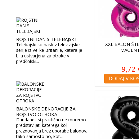
ROJSTNI DAN S TELEBAJSKI
XXL BALON ŠTE
Telebajski so naslov televizijske
MAGEN
serije iz Velike Britanije, katera je
bila ustvarjena za otroke v
predšolski...
9,72 
DODAJ V KO
BALONSKE DEKORACIJE ZA
ROJSTVO OTROKA
Dandanes si praktično ne moremo
predstavljati katerega koli
praznovanja brez uporabe balonov,
tako samostojno, kot...