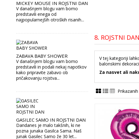
MICKEY MOUSE IN ROJSTNI DAN
V današnjem blogu vam bomo
predstavili enega od
najpopularnejših otroških risanih...
8. ROJSTNI DA
ZABAVA BABY SHOWER
V tej kategoriji la
V današnjem blogu vam bomo
balonskimi dekorac
predstavili in podali nekaj napotkov
Za nasvet ali nak
kako pripravite zabavo ob
pričakovanju rojstva...
Prikazanih
GASILEC SAMO IN ROJSTNI DAN
Dandanes je malo takšnih, ki ne
pozna junaka Gasilca Sama. Naš
junak Gasilec Samo že 30 let...