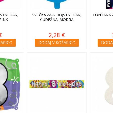
JSTNI DAN,
SVEČKA ZA 8. ROJSTNI DAN,
FONTANA Z
PINK
ČUDEŽNA, MODRA
€
2,28 €
ŠARICO
DODAJ V KOŠARICO
DODAJ