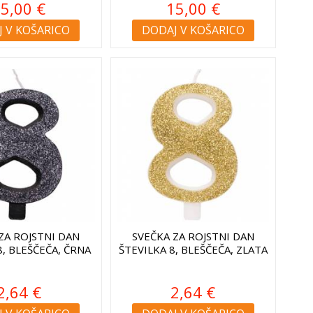
5,00 €
15,00 €
 V KOŠARICO
DODAJ V KOŠARICO
ZA ROJSTNI DAN
SVEČKA ZA ROJSTNI DAN
8, BLEŠČEČA, ČRNA
ŠTEVILKA 8, BLEŠČEČA, ZLATA
2,64 €
2,64 €