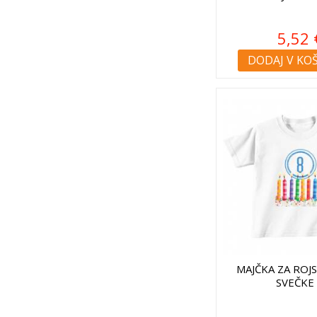
5,52 
DODAJ V KO
MAJČKA ZA ROJ
SVEČKE