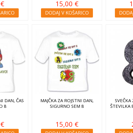
 €
15,00 €
1
ŠARICO
DODAJ V KOŠARICO
DODAJ
I DAN, ČAS
MAJČKA ZA ROJSTNI DAN,
SVEČKA 
O 8
SIGURNO SEM 8
ŠTEVILKA 
 €
15,00 €