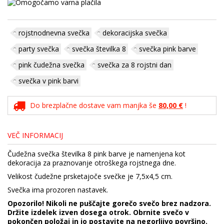
rojstnodnevna svečka
dekoracijska svečka
party svečka
svečka številka 8
svečka pink barve
pink čudežna svečka
svečka za 8 rojstni dan
svečka v pink barvi
Do brezplačne dostave vam manjka še
80,00 €
!
VEČ INFORMACIJ
Čudežna svečka številka 8 pink barve je namenjena kot
dekoracija za praznovanje otroškega rojstnega dne.
Velikost čudežne prsketajoče svečke je 7,5x4,5 cm.
Svečka ima prozoren nastavek.
Opozorilo! Nikoli ne puščajte gorečo svečo brez nadzora.
Držite izdelek izven dosega otrok. Obrnite svečo v
pokončen položaj in jo postavite na negorljivo površino.