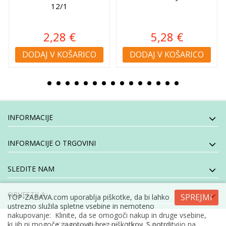
12/1
2,28 €
5,28 €
DODAJ V KOŠARICO
DODAJ V KOŠARICO
INFORMACIJE
INFORMACIJE O TRGOVINI
SLEDITE NAM
OBVESTILA:
SPREJMI
TOP-ZABAVA.com uporablja piškotke, da bi lahko
ustrezno služila spletne vsebine in nemoteno
nakupovanje: Klinite, da se omogoči nakup in druge vsebine,
ki jih ni mogoče zagotoviti brez piškotkov. S potrditvijo na
- Moja Zabava
© E-specialisti, d.o.o