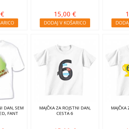
 €
15,00 €
1
ŠARICO
DODAJ V KOŠARICO
DODAJ
NI DAN, SEM
MAJČKA ZA ROJSTNI DAN,
MAJČKA 
ED, FANT
CESTA 6