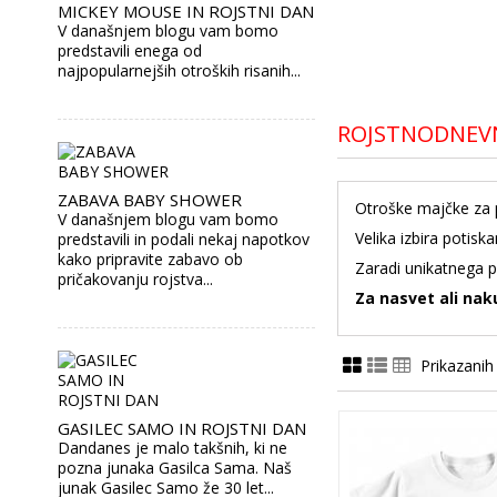
MICKEY MOUSE IN ROJSTNI DAN
V današnjem blogu vam bomo
predstavili enega od
najpopularnejših otroških risanih...
ROJSTNODNEVN
ZABAVA BABY SHOWER
Otroške majčke za 
V današnjem blogu vam bomo
Velika izbira potisk
predstavili in podali nekaj napotkov
kako pripravite zabavo ob
Zaradi unikatnega p
pričakovanju rojstva...
Za nasvet ali nak
Prikazanih
GASILEC SAMO IN ROJSTNI DAN
Dandanes je malo takšnih, ki ne
pozna junaka Gasilca Sama. Naš
junak Gasilec Samo že 30 let...