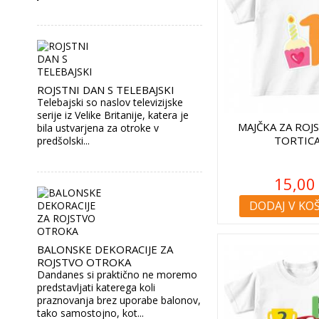
ROJSTNI DAN S TELEBAJSKI
Telebajski so naslov televizijske
serije iz Velike Britanije, katera je
MAJČKA ZA ROJ
bila ustvarjena za otroke v
TORTICA
predšolski...
15,00
DODAJ V KO
BALONSKE DEKORACIJE ZA
ROJSTVO OTROKA
Dandanes si praktično ne moremo
predstavljati katerega koli
praznovanja brez uporabe balonov,
tako samostojno, kot...