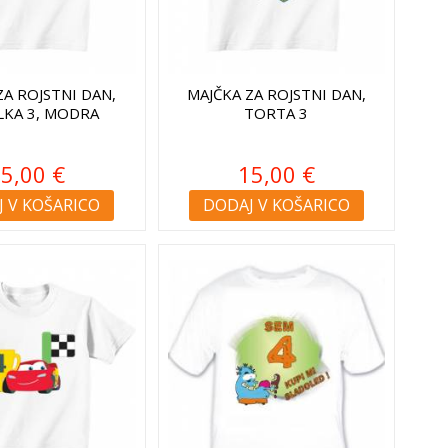
ZA ROJSTNI DAN,
MAJČKA ZA ROJSTNI DAN,
LKA 3, MODRA
TORTA 3
5,00 €
15,00 €
 V KOŠARICO
DODAJ V KOŠARICO