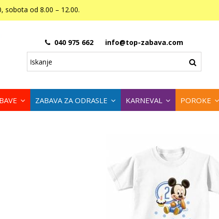
, sobota od 8.00 – 12.00.
040 975 662
info@top-zabava.com
ABAVE
ZABAVA ZA ODRASLE
KARNEVAL
POROKE