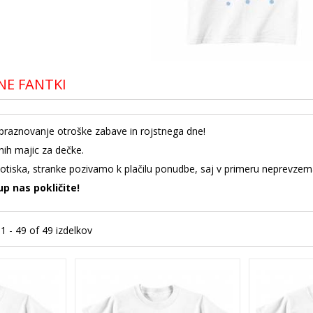
E FANTKI
praznovanje otroške zabave in rojstnega dne!
anih majic za dečke.
otiska, stranke pozivamo k plačilu ponudbe, saj v primeru neprevzema
up nas pokličite!
 1 - 49 of 49 izdelkov