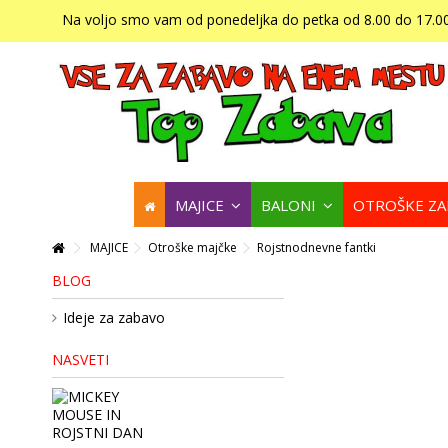
Na voljo smo vam od ponedeljka do petka od 8.00 do 17.00
MAJICE
BALONI
OTROŠKE Z
MAJICE
Otroške majčke
Rojstnodnevne fantki
BLOG
Ideje za zabavo
NASVETI