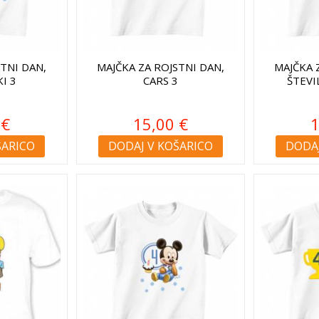
STNI DAN,
MAJČKA ZA ROJSTNI DAN,
MAJČKA 
I 3
CARS 3
ŠTEVI
 €
15,00 €
1
ŠARICO
DODAJ V KOŠARICO
DODAJ