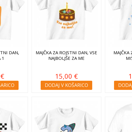
STNI DAN,
MAJČKA ZA ROJSTNI DAN, VSE
MAJČKA 
 1
NAJBOLJŠE ZA ME
MI
 €
15,00 €
1
ŠARICO
DODAJ V KOŠARICO
DODAJ