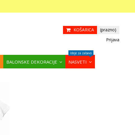
KOŠARICA
(prazno)
Prijava
Ideje za zabavo
BALONSKE DEKORACIJE
NASVETI