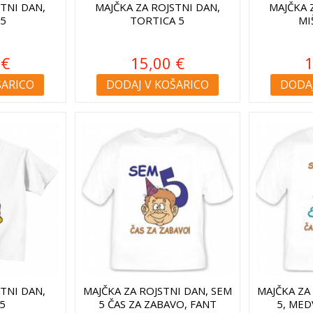
STNI DAN,
MAJČKA ZA ROJSTNI DAN,
MAJČKA 
 5
TORTICA 5
MI
 €
15,00 €
1
ŠARICO
DODAJ V KOŠARICO
DODAJ
STNI DAN,
MAJČKA ZA ROJSTNI DAN, SEM
MAJČKA ZA
5
5 ČAS ZA ZABAVO, FANT
5, ME