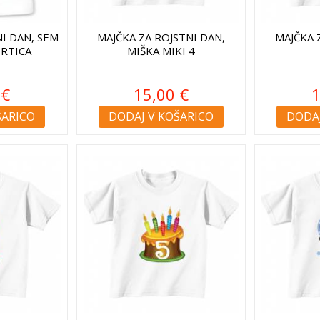
NI DAN, SEM
MAJČKA ZA ROJSTNI DAN,
MAJČKA 
RTICA
MIŠKA MIKI 4
 €
15,00 €
1
ŠARICO
DODAJ V KOŠARICO
DODAJ