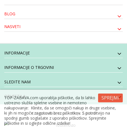
BLOG
NASVETI
INFORMACIJE
INFORMACIJE O TRGOVINI
SLEDITE NAM
OBVESTILA:
SPREJMI
TOP-ZABAVA.com uporablja piškotke, da bi lahko
ustrezno služila spletne vsebine in nemoteno
nakupovanje: Klinite, da se omogoči nakup in druge vsebine,
ki jih ni mogoče zagotoviti brez piškotkov. S potrditvijo na
- Moja Zabava
© E-specialisti, d.o.o
spodnji gumb soglašate z uporabo piškotkov. Sprejmite
piškotke in si oglejte odlične izdelke!