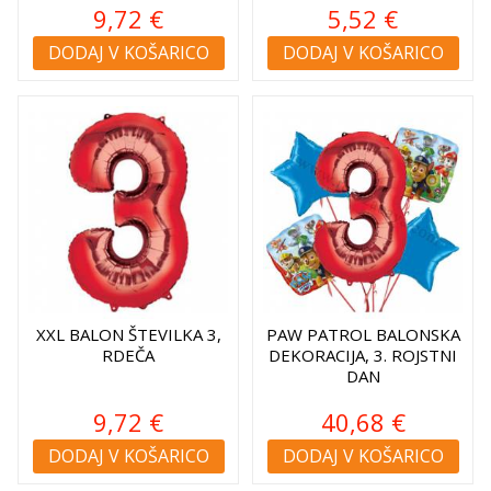
9,72 €
5,52 €
DODAJ V KOŠARICO
DODAJ V KOŠARICO
XXL BALON ŠTEVILKA 3,
PAW PATROL BALONSKA
RDEČA
DEKORACIJA, 3. ROJSTNI
DAN
9,72 €
40,68 €
DODAJ V KOŠARICO
DODAJ V KOŠARICO