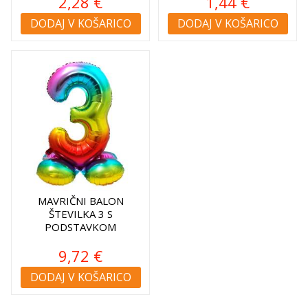
2,28 €
1,44 €
DODAJ V KOŠARICO
DODAJ V KOŠARICO
MAVRIČNI BALON
ŠTEVILKA 3 S
PODSTAVKOM
9,72 €
DODAJ V KOŠARICO