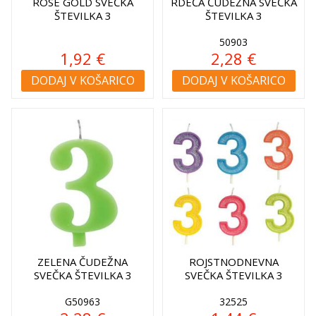
ROSE GOLD SVEČKA
RDEČA ČUDEŽNA SVEČKA
ŠTEVILKA 3
ŠTEVILKA 3
50903
1,92 €
2,28 €
DODAJ V KOŠARICO
DODAJ V KOŠARICO
ZELENA ČUDEŽNA
ROJSTNODNEVNA
SVEČKA ŠTEVILKA 3
SVEČKA ŠTEVILKA 3
G50963
32525