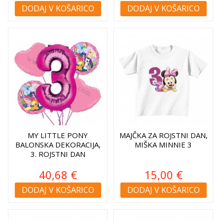
DODAJ V KOŠARICO
DODAJ V KOŠARICO
MY LITTLE PONY
MAJČKA ZA ROJSTNI DAN,
BALONSKA DEKORACIJA,
MIŠKA MINNIE 3
3. ROJSTNI DAN
40,68 €
15,00 €
DODAJ V KOŠARICO
DODAJ V KOŠARICO