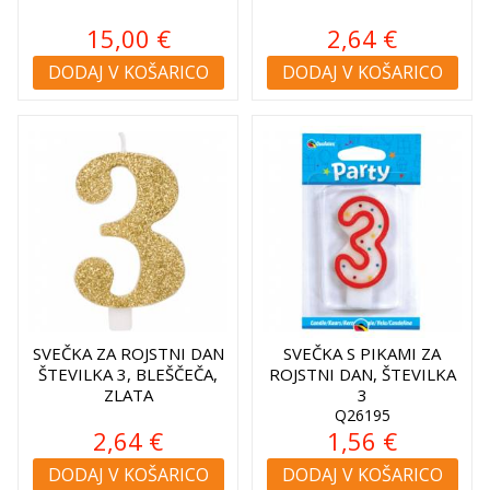
15,00 €
2,64 €
DODAJ V KOŠARICO
DODAJ V KOŠARICO
SVEČKA ZA ROJSTNI DAN
SVEČKA S PIKAMI ZA
ŠTEVILKA 3, BLEŠČEČA,
ROJSTNI DAN, ŠTEVILKA
ZLATA
3
Q26195
2,64 €
1,56 €
DODAJ V KOŠARICO
DODAJ V KOŠARICO