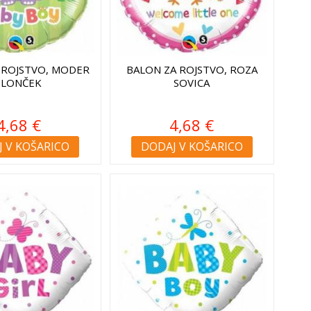
 ROJSTVO, MODER
BALON ZA ROJSTVO, ROZA
SLONČEK
SOVICA
4,68 €
4,68 €
 V KOŠARICO
DODAJ V KOŠARICO