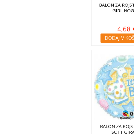
BALON ZA ROJST
GIRL NOG
4,68 
DODAJ V KO
BALON ZA ROJS
SOFT GIR