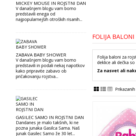
MICKEY MOUSE IN ROJSTNI DAN
V današnjem blogu vam bomo
predstavili enega od
najpopularnejših otroških risanih...
FOLIJA BALONI
ZABAVA BABY SHOWER
Folija baloni za ro
V današnjem blogu vam bomo
deklice ali dečka so
predstavili in podali nekaj napotkov
Za nasvet ali nak
kako pripravite zabavo ob
pričakovanju rojstva...
Prikazanih
GASILEC SAMO IN ROJSTNI DAN
Dandanes je malo takšnih, ki ne
pozna junaka Gasilca Sama. Naš
junak Gasilec Samo že 30 let...