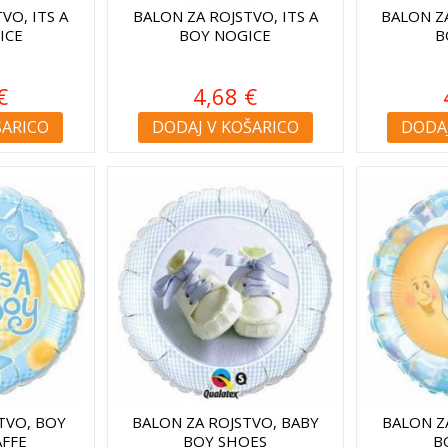
VO, ITS A
BALON ZA ROJSTVO, ITS A
BALON Z
ICE
BOY NOGICE
B
€
4,68 €
ŠARICO
DODAJ V KOŠARICO
DODAJ
TVO, BOY
BALON ZA ROJSTVO, BABY
BALON ZA
AFFE
BOY SHOES
B