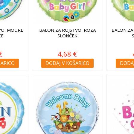
VO, MODRE
BALON ZA ROJSTVO, ROZA
BALON ZA
CE
SLONČEK
€
4,68 €
ŠARICO
DODAJ V KOŠARICO
DODAJ