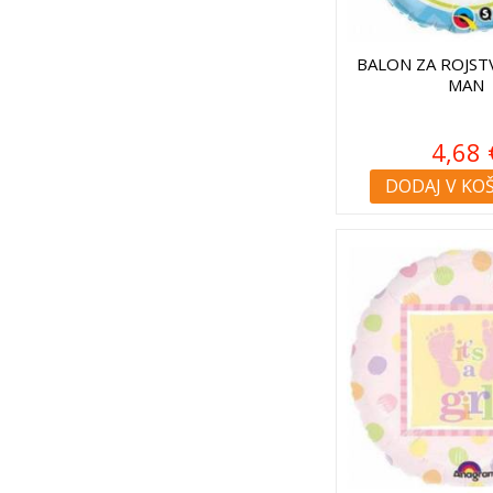
BALON ZA ROJST
MAN
4,68 
DODAJ V KO