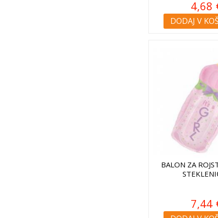
4,68 
DODAJ V KO
BALON ZA ROJS
STEKLENI
7,44 