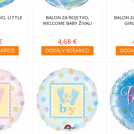
VO, LITTLE
BALON ZA ROJSTVO,
BALON Z
WELCOME BABY ŽIVALI
GIR
€
4,68 €
ŠARICO
DODAJ V KOŠARICO
DODAJ