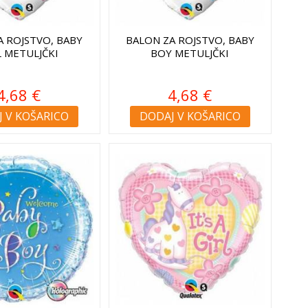
A ROJSTVO, BABY
BALON ZA ROJSTVO, BABY
L METULJČKI
BOY METULJČKI
4,68 €
4,68 €
 V KOŠARICO
DODAJ V KOŠARICO