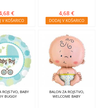
4,68 €
4,68 €
 V KOŠARICO
DODAJ V KOŠARICO
A ROJSTVO, BABY
BALON ZA ROJSTVO,
OY BUGGY
WELCOME BABY