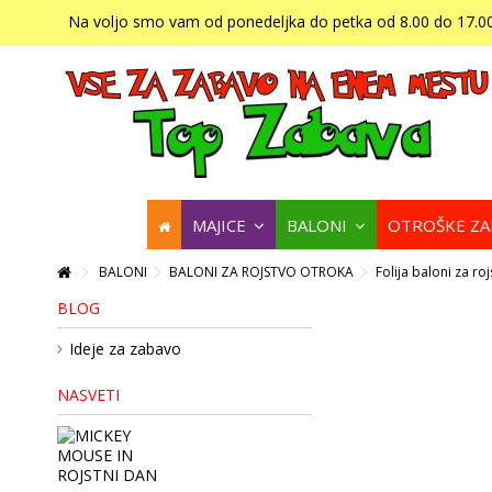
Na voljo smo vam od ponedeljka do petka od 8.00 do 17.00
MAJICE
BALONI
OTROŠKE Z
BALONI
BALONI ZA ROJSTVO OTROKA
Folija baloni za ro
BLOG
Ideje za zabavo
NASVETI