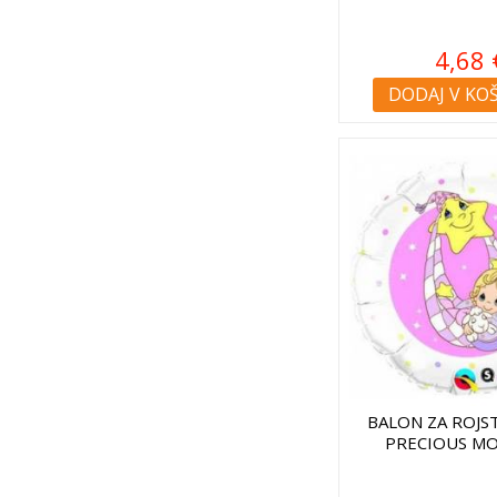
4,68 
DODAJ V KO
BALON ZA ROJS
PRECIOUS M