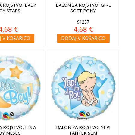
A ROJSTVO, BABY
BALON ZA ROJSTVO, GIRL
OY STARS
SOFT PONY
91297
4,68 €
4,68 €
 V KOŠARICO
DODAJ V KOŠARICO
 ROJSTVO, ITS A
BALON ZA ROJSTVO, YEP!
OY MESEC
FANTEK SEM