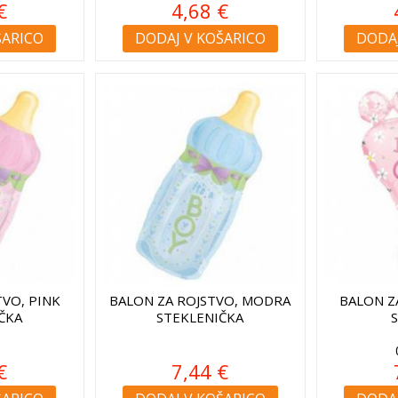
€
4,68 €
ŠARICO
DODAJ V KOŠARICO
DODAJ
TVO, PINK
BALON ZA ROJSTVO, MODRA
BALON Z
ČKA
STEKLENIČKA
€
7,44 €