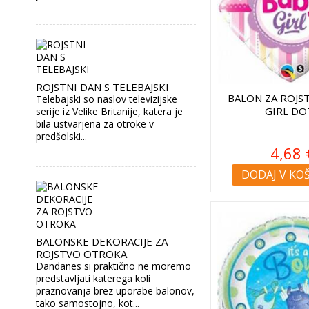
ROJSTNI DAN S TELEBAJSKI
BALON ZA ROJS
Telebajski so naslov televizijske
GIRL DO
serije iz Velike Britanije, katera je
bila ustvarjena za otroke v
predšolski...
4,68 
DODAJ V KO
BALONSKE DEKORACIJE ZA
ROJSTVO OTROKA
Dandanes si praktično ne moremo
predstavljati katerega koli
praznovanja brez uporabe balonov,
tako samostojno, kot...