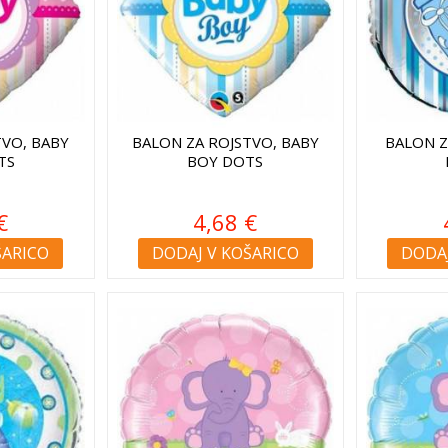
TVO, BABY
BALON ZA ROJSTVO, BABY
BALON Z
TS
BOY DOTS
€
4,68 €
ŠARICO
DODAJ V KOŠARICO
DODAJ