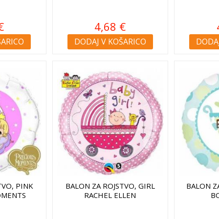
€
4,68 €
ŠARICO
DODAJ V KOŠARICO
DODAJ
TVO, PINK
BALON ZA ROJSTVO, GIRL
BALON Z
OMENTS
RACHEL ELLEN
B