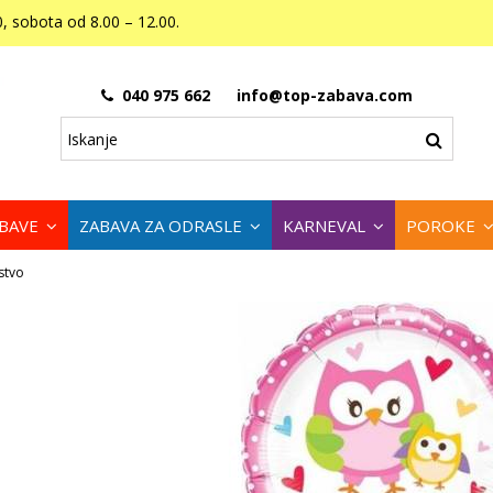
, sobota od 8.00 – 12.00.
040 975 662
info@top-zabava.com
ABAVE
ZABAVA ZA ODRASLE
KARNEVAL
POROKE
jstvo