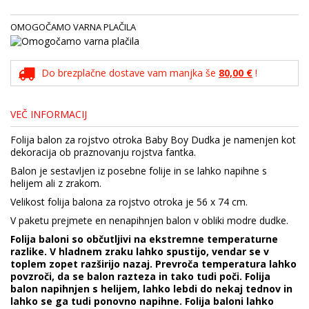
OMOGOČAMO VARNA PLAČILA
Do brezplačne dostave vam manjka še
80,00 €
!
VEČ INFORMACIJ
Folija balon za rojstvo otroka Baby Boy Dudka je namenjen kot
dekoracija ob praznovanju rojstva fantka.
Balon je sestavljen iz posebne folije in se lahko napihne s
helijem ali z zrakom.
Velikost folija balona za rojstvo otroka je 56 x 74 cm.
V paketu prejmete en nenapihnjen balon v obliki modre dudke.
Folija baloni so občutljivi na ekstremne temperaturne
razlike. V hladnem zraku lahko spustijo, vendar se v
toplem zopet razširijo nazaj. Prevroča temperatura lahko
povzroči, da se balon razteza in tako tudi poči. Folija
balon napihnjen s helijem, lahko lebdi do nekaj tednov in
lahko se ga tudi ponovno napihne. Folija baloni lahko