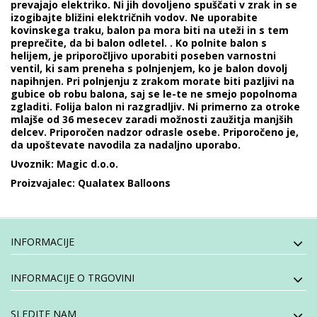
prevajajo elektriko. Ni jih dovoljeno spuščati v zrak in se
izogibajte bližini električnih vodov. Ne uporabite
kovinskega traku, balon pa mora biti na uteži in s tem
preprečite, da bi balon odletel. . Ko polnite balon s
helijem, je priporočljivo uporabiti poseben varnostni
ventil, ki sam preneha s polnjenjem, ko je balon dovolj
napihnjen. Pri polnjenju z zrakom morate biti pazljivi na
gubice ob robu balona, saj se le-te ne smejo popolnoma
zgladiti. Folija balon ni razgradljiv. Ni primerno za otroke
mlajše od 36 mesecev zaradi možnosti zaužitja manjših
delcev. Priporočen nadzor odrasle osebe. Priporočeno je,
da upoštevate navodila za nadaljno uporabo.
Uvoznik: Magic d.o.o.
Proizvajalec: Qualatex Balloons
INFORMACIJE
INFORMACIJE O TRGOVINI
SLEDITE NAM