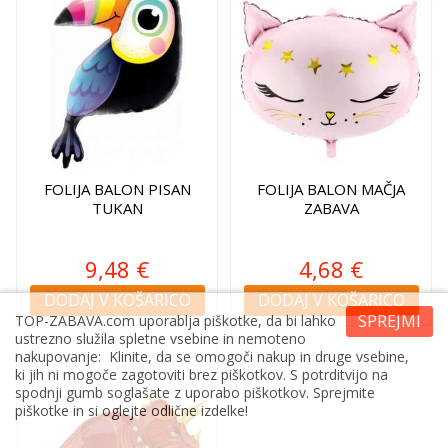
FOLIJA BALON PISAN
FOLIJA BALON MAČJA
TUKAN
ZABAVA
9,48 €
4,68 €
DODAJ V KOŠARICO
DODAJ V KOŠARICO
SPREJMI
TOP-ZABAVA.com uporablja piškotke, da bi lahko
ustrezno služila spletne vsebine in nemoteno
nakupovanje: Klinite, da se omogoči nakup in druge vsebine,
ki jih ni mogoče zagotoviti brez piškotkov. S potrditvijo na
spodnji gumb soglašate z uporabo piškotkov. Sprejmite
piškotke in si oglejte odlične izdelke!