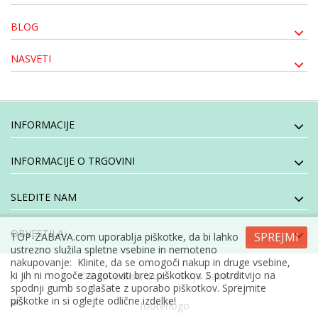
BLOG
NASVETI
INFORMACIJE
INFORMACIJE O TRGOVINI
SLEDITE NAM
OBVESTILA:
SPREJMI
TOP-ZABAVA.com uporablja piškotke, da bi lahko
ustrezno služila spletne vsebine in nemoteno
nakupovanje: Klinite, da se omogoči nakup in druge vsebine,
ki jih ni mogoče zagotoviti brez piškotkov. S potrditvijo na
- Moja Zabava
© E-specialisti, d.o.o
spodnji gumb soglašate z uporabo piškotkov. Sprejmite
piškotke in si oglejte odlične izdelke!