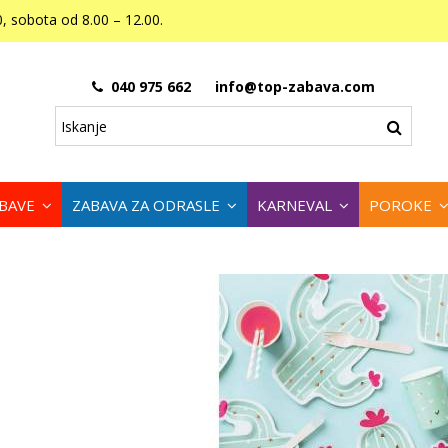
, sobota od 8.00 – 12.00.
040 975 662
info@top-zabava.com
ABAVE
ZABAVA ZA ODRASLE
KARNEVAL
POROKE