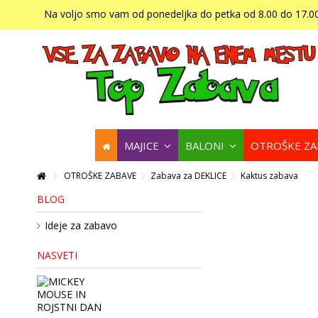
Na voljo smo vam od ponedeljka do petka od 8.00 do 17.00
MAJICE
BALONI
OTROŠKE Z
OTROŠKE ZABAVE
Zabava za DEKLICE
Kaktus zabava
BLOG
Ideje za zabavo
NASVETI