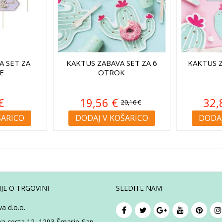
A SET ZA
KAKTUS ZABAVA SET ZA 6
KAKTUS Z
E
OTROK
€
19,56 €
32,
20,16 €
ŠARICO
DODAJ V KOŠARICO
DODAJ
JE O TRGOVINI
SLEDITE NAM
a d.o.o.
va cesta 12, 1293 Šmarje-Sap,