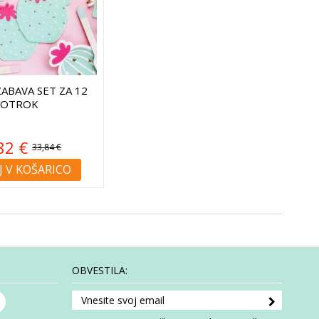
ABAVA SET ZA 12
OTROK
82 €
33,84 €
 V KOŠARICO
OBVESTILA: