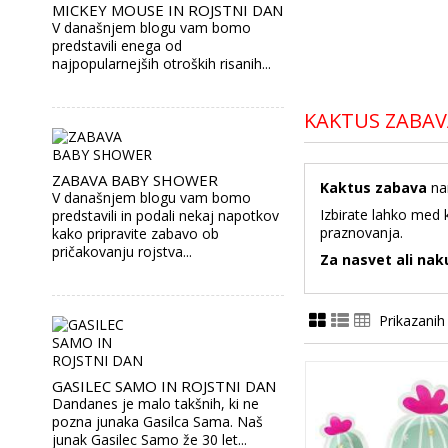
MICKEY MOUSE IN ROJSTNI DAN
V današnjem blogu vam bomo
predstavili enega od
najpopularnejših otroških risanih...
KAKTUS ZABAV
ZABAVA BABY SHOWER
Kaktus zabava
nam
V današnjem blogu vam bomo
Izbirate lahko med k
predstavili in podali nekaj napotkov
praznovanja.
kako pripravite zabavo ob
pričakovanju rojstva...
Za nasvet ali nak
Prikazanih 
GASILEC SAMO IN ROJSTNI DAN
Dandanes je malo takšnih, ki ne
pozna junaka Gasilca Sama. Naš
junak Gasilec Samo že 30 let...