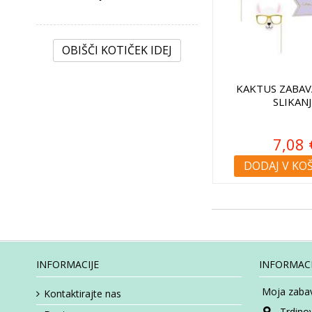
OBIŠČI KOTIČEK IDEJ
KAKTUS ZABAV
SLIKANJ
7,08 
DODAJ V KO
INFORMACIJE
INFORMACI
Moja zabav
Kontaktirajte nas
Trdino