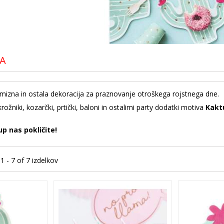
A
izna in ostala dekoracija za praznovanje otroškega rojstnega dne.
rožniki, kozarčki, prtički, baloni in ostalimi party dodatki motiva
Kakt
up nas pokličite!
1 - 7 of 7 izdelkov