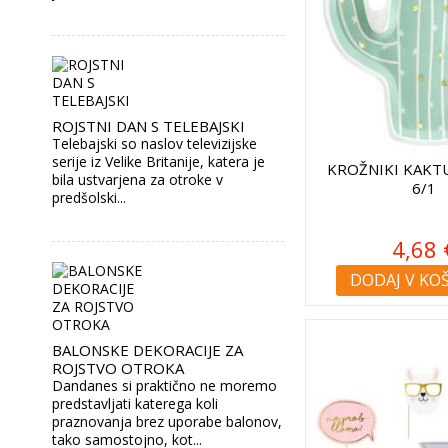
ROJSTNI DAN S TELEBAJSKI
Telebajski so naslov televizijske
serije iz Velike Britanije, katera je
KROŽNIKI KAKT
bila ustvarjena za otroke v
6/1
predšolski...
4,68 
DODAJ V KO
BALONSKE DEKORACIJE ZA
ROJSTVO OTROKA
Dandanes si praktično ne moremo
predstavljati katerega koli
praznovanja brez uporabe balonov,
tako samostojno, kot...