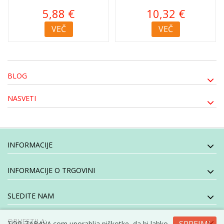
5,88 €
10,32 €
VEČ
VEČ
BLOG
NASVETI
INFORMACIJE
INFORMACIJE O TRGOVINI
SLEDITE NAM
OBVESTILA:
TOP-ZABAVA.com uporablja piškotke, da bi lahko