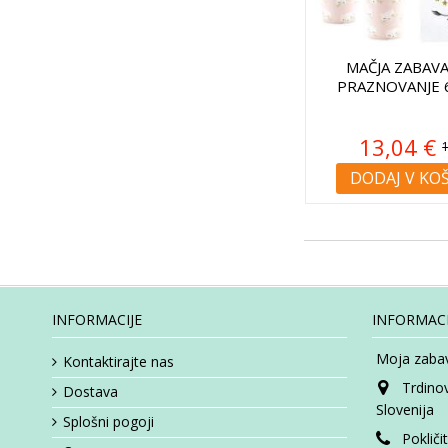
MAČJA ZABAVA
PRAZNOVANJE 
13,04 €
DODAJ V KO
INFORMACIJE
INFORMACI
Moja zabav
Kontaktirajte nas
Trdino
Dostava
Slovenija
Splošni pogoji
Pokliči