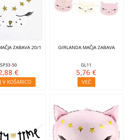
MAČJA ZABAVA 20/1
GIRLANDA MAČJA ZABAVA
SP33-50
GL11
2,88 €
5,76 €
 V KOŠARICO
VEČ