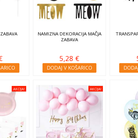
 ZABAVA
NAMIZNA DEKORACIJA MAČJA
TRANSPAR
ZABAVA
€
5,28 €
ŠARICO
DODAJ V KOŠARICO
DODAJ
AKCIJA!
AKCIJA!