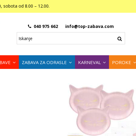
, sobota od 8.00 – 12.00.
040 975 662
info@top-zabava.com
ABAVE
ZABAVA ZA ODRASLE
KARNEVAL
POROKE