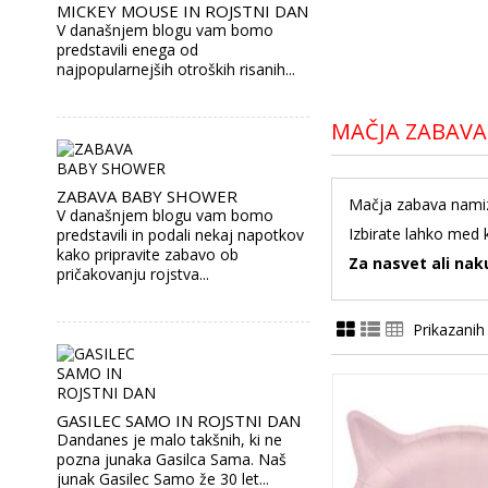
MICKEY MOUSE IN ROJSTNI DAN
V današnjem blogu vam bomo
predstavili enega od
najpopularnejših otroških risanih...
MAČJA ZABAVA
ZABAVA BABY SHOWER
Mačja zabava namiz
V današnjem blogu vam bomo
Izbirate lahko med k
predstavili in podali nekaj napotkov
kako pripravite zabavo ob
Za nasvet ali nak
pričakovanju rojstva...
Prikazanih
GASILEC SAMO IN ROJSTNI DAN
Dandanes je malo takšnih, ki ne
pozna junaka Gasilca Sama. Naš
junak Gasilec Samo že 30 let...