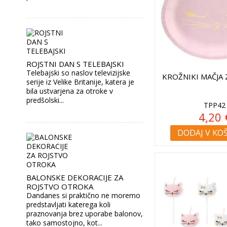
ROJSTNI DAN S TELEBAJSKI
Telebajski so naslov televizijske
KROŽNIKI MAČJA 
serije iz Velike Britanije, katera je
bila ustvarjena za otroke v
predšolski...
TPP42
4,20 
DODAJ V KO
BALONSKE DEKORACIJE ZA
ROJSTVO OTROKA
Dandanes si praktično ne moremo
predstavljati katerega koli
praznovanja brez uporabe balonov,
tako samostojno, kot...