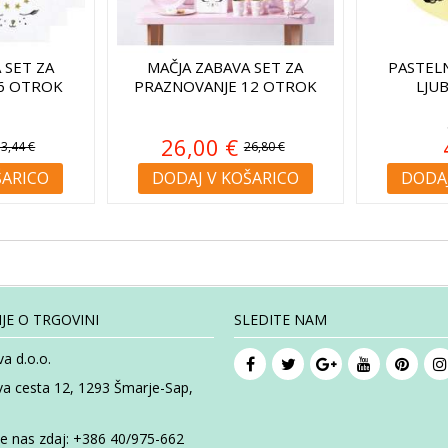
 SET ZA
MAČJA ZABAVA SET ZA
PASTELN
6 OTROK
PRAZNOVANJE 12 OTROK
LJUB
26,00 €
13,44 €
26,80 €
ŠARICO
DODAJ V KOŠARICO
DODAJ
JE O TRGOVINI
SLEDITE NAM
a d.o.o.
va cesta 12, 1293 Šmarje-Sap,
te nas zdaj:
+386 40/975-662