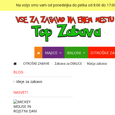
Na voljo smo vam od ponedeljka do petka od 8.00 do 17.00
MAJICE
BALONI
OTROŠKE Z
OTROŠKE ZABAVE
Zabava za DEKLICE
Mačja zabava
BLOG
Ideje za zabavo
NASVETI