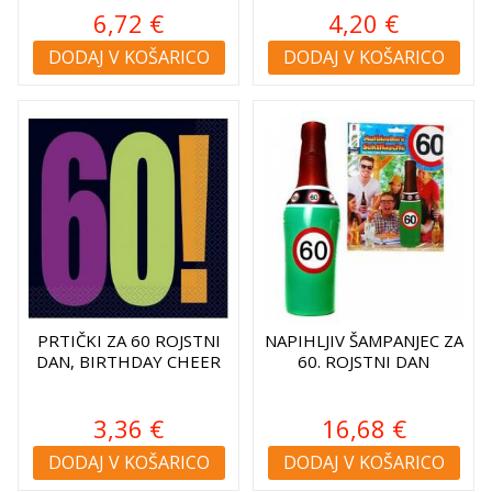
6,72 €
4,20 €
DODAJ V KOŠARICO
DODAJ V KOŠARICO
PRTIČKI ZA 60 ROJSTNI
NAPIHLJIV ŠAMPANJEC ZA
DAN, BIRTHDAY CHEER
60. ROJSTNI DAN
3,36 €
16,68 €
DODAJ V KOŠARICO
DODAJ V KOŠARICO