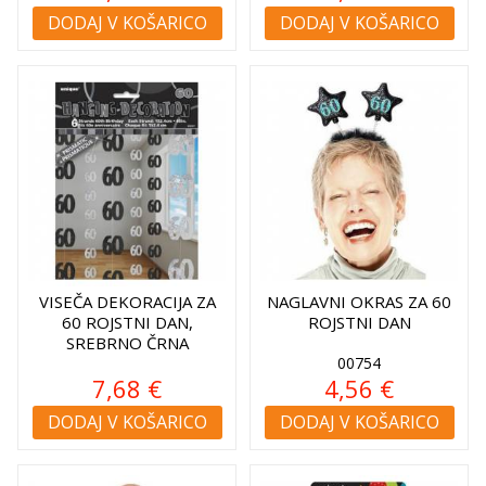
DODAJ V KOŠARICO
DODAJ V KOŠARICO
VISEČA DEKORACIJA ZA
NAGLAVNI OKRAS ZA 60
60 ROJSTNI DAN,
ROJSTNI DAN
SREBRNO ČRNA
00754
7,68 €
4,56 €
DODAJ V KOŠARICO
DODAJ V KOŠARICO