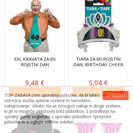
XXL KRAVATA ZA 60
TIARA ZA 60 ROJSTNI
ROJSTNI DAN
DAN, BIRTHDAY CHEER
9,48 €
5,04 €
DODAJ V KOŠARICO
DODAJ V KOŠARICO
SPREJMI
TOP-ZABAVA.com uporablja piškotke, da bi lahko
ustrezno služila spletne vsebine in nemoteno
nakupovanje: Klinite, da se omogoči nakup in druge vsebine,
ki jih ni mogoče zagotoviti brez piškotkov. S potrditvijo na
spodnji gumb soglašate z uporabo piškotkov. Sprejmite
piškotke in si oglejte odlične izdelke!