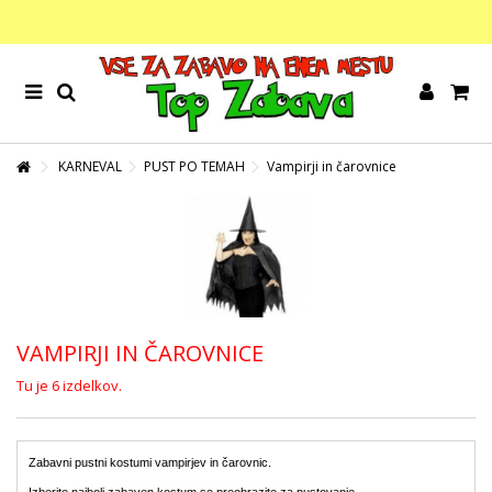
KARNEVAL
PUST PO TEMAH
Vampirji in čarovnice
VAMPIRJI IN ČAROVNICE
Tu je 6 izdelkov.
Zabavni pustni kostumi vampirjev in čarovnic.
Izberite najbolj zabaven kostum se preobrazite za pustovanje.