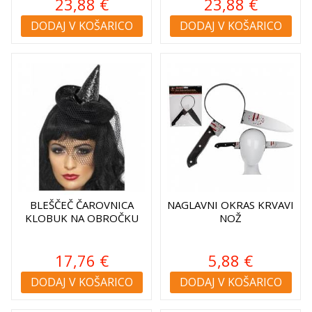
23,88 €
23,88 €
DODAJ V KOŠARICO
DODAJ V KOŠARICO
BLEŠČEČ ČAROVNICA
NAGLAVNI OKRAS KRVAVI
KLOBUK NA OBROČKU
NOŽ
17,76 €
5,88 €
DODAJ V KOŠARICO
DODAJ V KOŠARICO