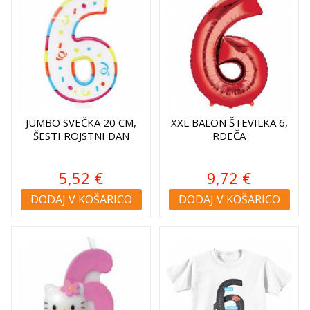
JUMBO SVEČKA 20 CM,
XXL BALON ŠTEVILKA 6,
ŠESTI ROJSTNI DAN
RDEČA
5,52 €
9,72 €
DODAJ V KOŠARICO
DODAJ V KOŠARICO