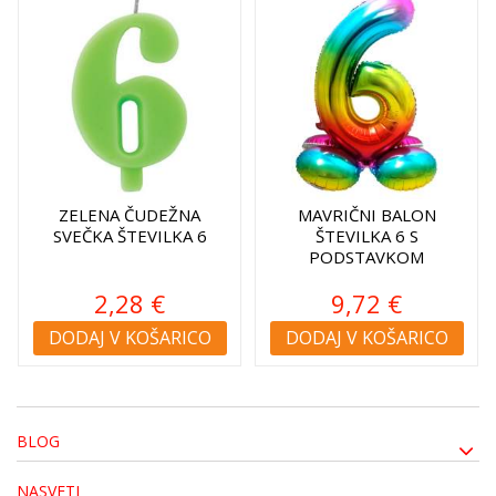
ZELENA ČUDEŽNA
MAVRIČNI BALON
SVEČKA ŠTEVILKA 6
ŠTEVILKA 6 S
PODSTAVKOM
2,28 €
9,72 €
DODAJ V KOŠARICO
DODAJ V KOŠARICO
BLOG
NASVETI