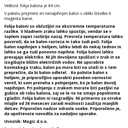
Velikost folija balona je 84 cm.
V paketu prejmete en nenapihnjen balon v obliki številke 6
magenta barve.
Folija baloni so občutljivi na ekstremne temperaturne
razlike. V hladnem zraku lahko spustijo, vendar se v
toplem zopet razširijo nazaj. Prevroča temperatura lahko
povzroči, da se balon razteza in tako tudi poči. Folija
balon napihnjen s helijem, lahko lebdi do nekaj tednov in
lahko se ga tudi ponovno napihne. Folija baloni lahko
prevajajo elektriko. Ni jih dovoljeno spuščati v zrak in se
izogibajte bližini električnih vodov. Ne uporabite
kovinskega traku, balon pa mora biti na uteži in s tem
preprečite, da bi balon odletel. . Ko polnite balon s
helijem, je priporočljivo uporabiti poseben varnostni
ventil, ki sam preneha s polnjenjem, ko je balon dovolj
napihnjen. Pri polnjenju z zrakom morate biti pazljivi na
gubice ob robu balona, saj se le-te ne smejo popolnoma
zgladiti. Folija balon ni razgradljiv. Ni primerno za otroke
mlajše od 36 mesecev zaradi možnosti zaužitja manjših
delcev. Priporočen nadzor odrasle osebe. Priporočeno je,
da upoštevate navodila za nadaljno uporabo.
Uvoznik: Magic d.o.o.