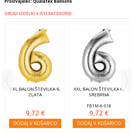
Proizvajalec: Qualatex Balloons
DRUGI IZDELKI V ISTI KATEGORIJI:
XXL BALON ŠTEVILKA 6,
XXL BALON ŠTEVILKA 6,
ZLATA
SREBRNA
FB1M-6-018
9,72 €
9,72 €
DODAJ V KOŠARICO
DODAJ V KOŠARICO