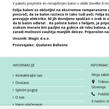
V paketu prejmete en nenapihnjen balon v obliki številke 8 m
Folija baloni so občutljivi na ekstremne temperaturne 
povzroči, da se balon razteza in tako tudi poči. Folija 
prevajajo elektriko. Ni jih dovoljeno spuščati v zrak in
da bi balon odletel. . Ko polnite balon s helijem, je pr
zrakom morate biti pazljivi na gubice ob robu balona, s
zaradi možnosti zaužitja manjših delcev. Priporočen n
Uvoznik: Magic d.o.o.
Proizvajalec: Qualatex Balloons
INFORMACIJE
INFORMACI
Moja zabav
Kontaktirajte nas
Trdino
Dostava
Slovenija
Splošni pogoji
Pokliči
O nas
E-naslov:
i
Varno plačevanje