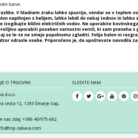
odre barve.
razlike. V hladnem zraku lahko spustijo, vendar se v toplem z
balon napihnjen s helijem, lahko lebdi do nekaj tednov in lahko
 se izogibajte bližini električnih vodov. Ne uporabite kovinskeg
iporočljivo uporabiti poseben varnostni ventil, ki sam preneha s 
aj se le-te ne smejo popolnoma zgladiti. Folija balon ni razgr
adzor odrasle osebe. Priporočeno je, da upoštevate navodila z
JE O TRGOVINI
SLEDITE NAM
a d.o.o.
va cesta 12, 1293 Šmarje-Sap,
te nas zdaj:
+386 40/975-662
nfo@top-zabava.com