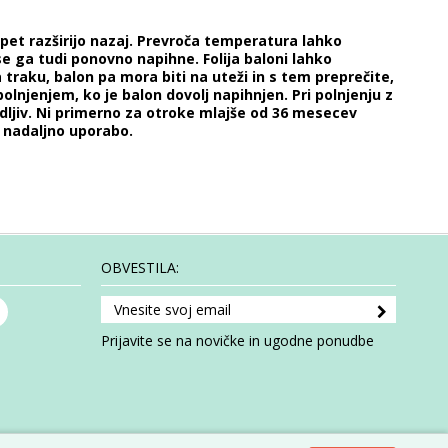
opet razširijo nazaj. Prevroča temperatura lahko
 se ga tudi ponovno napihne. Folija baloni lahko
a traku, balon pa mora biti na uteži in s tem preprečite,
polnjenjem, ko je balon dovolj napihnjen. Pri polnjenju z
adljiv. Ni primerno za otroke mlajše od 36 mesecev
a nadaljno uporabo.
OBVESTILA:
Prijavite se na novičke in ugodne ponudbe