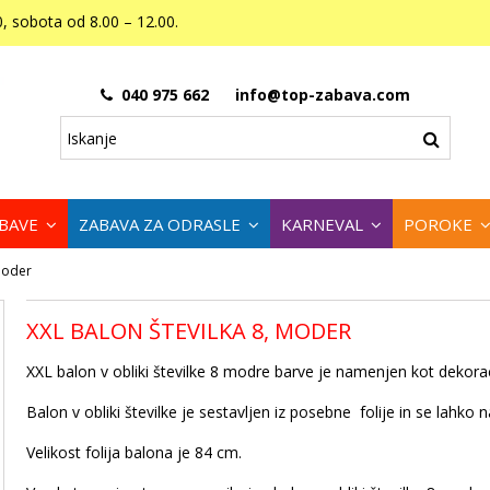
, sobota od 8.00 – 12.00.
040 975 662
info@top-zabava.com
ABAVE
ZABAVA ZA ODRASLE
KARNEVAL
POROKE
 moder
XXL BALON ŠTEVILKA 8, MODER
XXL balon v obliki številke 8 modre barve je namenjen kot dekoraci
Balon v obliki številke je sestavljen iz posebne folije in se lahko 
Velikost folija balona je 84 cm.