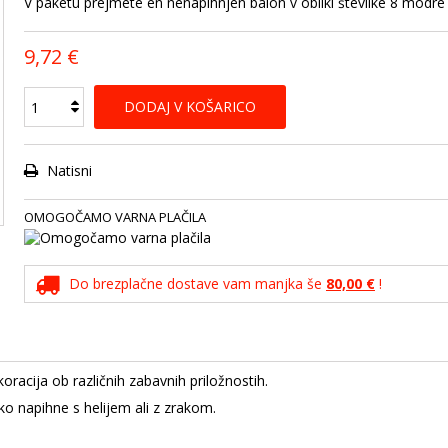
V paketu prejmete en nenapihnjen balon v obliki številke 8 modre
9,72 €
DODAJ V KOŠARICO
Natisni
OMOGOČAMO VARNA PLAČILA
Do brezplačne dostave vam manjka še
80,00 €
!
racija ob različnih zabavnih priložnostih.
hko napihne s helijem ali z zrakom.