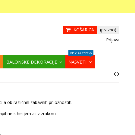
KOŠARICA
(prazno)
Prijava
Ideje za zabavo
BALONSKE DEKORACIJE
NASVETI
ja ob različnih zabavnih priložnostih.
napihne s helijem ali z zrakom.