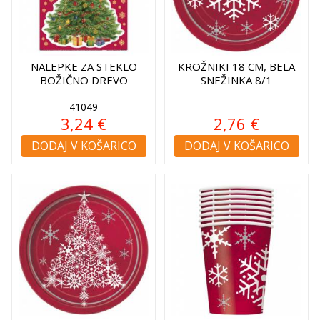
NALEPKE ZA STEKLO
KROŽNIKI 18 CM, BELA
BOŽIČNO DREVO
SNEŽINKA 8/1
41049
3,24 €
2,76 €
DODAJ V KOŠARICO
DODAJ V KOŠARICO