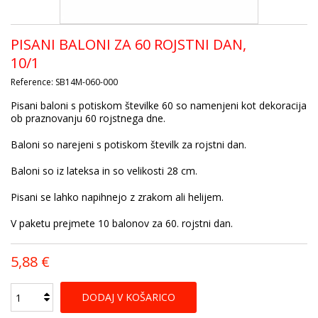
PISANI BALONI ZA 60 ROJSTNI DAN,
10/1
Reference:
SB14M-060-000
Pisani baloni s potiskom številke 60 so namenjeni kot dekoracija
ob praznovanju 60 rojstnega dne.
Baloni so narejeni s potiskom številk za rojstni dan.
Baloni so iz lateksa in so velikosti 28 cm.
Pisani se lahko napihnejo z zrakom ali helijem.
V paketu prejmete 10 balonov za 60. rojstni dan.
5,88 €
DODAJ V KOŠARICO