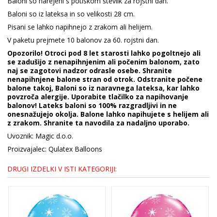
Baloni so narejeni s potiskom številk za rojstni dan.
Baloni so iz lateksa in so velikosti 28 cm.
Pisani se lahko napihnejo z zrakom ali helijem.
V paketu prejmete 10 balonov za 60. rojstni dan.
Opozorilo! Otroci pod 8 let starosti lahko pogoltnejo ali
se zadušijo z nenapihnjenim ali počenim balonom, zato
naj se zagotovi nadzor odrasle osebe. Shranite
nenapihnjene balone stran od otrok. Odstranite počene
balone takoj, Baloni so iz naravnega lateksa, kar lahko
povzroča alergije. Uporabite tlačilko za napihovanje
balonov! Lateks baloni so 100% razgradljivi in ne
onesnažujejo okolja. Balone lahko napihujete s helijem ali
z zrakom. Shranite ta navodila za nadaljno uporabo.
Uvoznik: Magic d.o.o.
Proizvajalec: Qulatex Balloons
DRUGI IZDELKI V ISTI KATEGORIJI: