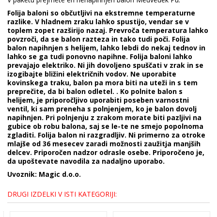
Folija baloni so občutljivi na ekstremne temperaturne
razlike. V hladnem zraku lahko spustijo, vendar se v
toplem zopet razširijo nazaj. Prevroča temperatura lahko
povzroči, da se balon razteza in tako tudi poči. Folija
balon napihnjen s helijem, lahko lebdi do nekaj tednov in
lahko se ga tudi ponovno napihne. Folija baloni lahko
prevajajo elektriko. Ni jih dovoljeno spuščati v zrak in se
izogibajte bližini električnih vodov. Ne uporabite
kovinskega traku, balon pa mora biti na uteži in s tem
preprečite, da bi balon odletel. . Ko polnite balon s
helijem, je priporočljivo uporabiti poseben varnostni
ventil, ki sam preneha s polnjenjem, ko je balon dovolj
napihnjen. Pri polnjenju z zrakom morate biti pazljivi na
gubice ob robu balona, saj se le-te ne smejo popolnoma
zgladiti. Folija balon ni razgradljiv. Ni primerno za otroke
mlajše od 36 mesecev zaradi možnosti zaužitja manjših
delcev. Priporočen nadzor odrasle osebe. Priporočeno je,
da upoštevate navodila za nadaljno uporabo.
Uvoznik: Magic d.o.o.
DRUGI IZDELKI V ISTI KATEGORIJI: