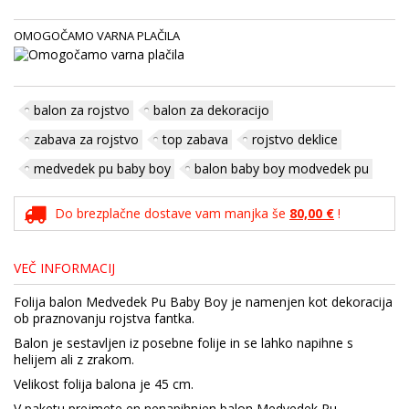
OMOGOČAMO VARNA PLAČILA
balon za rojstvo
balon za dekoracijo
zabava za rojstvo
top zabava
rojstvo deklice
medvedek pu baby boy
balon baby boy modvedek pu
Do brezplačne dostave vam manjka še
80,00 €
!
VEČ INFORMACIJ
Folija balon Medvedek Pu Baby Boy je namenjen kot dekoracija
ob praznovanju rojstva fantka.
Balon je sestavljen iz posebne folije in se lahko napihne s
helijem ali z zrakom.
Velikost folija balona je 45 cm.
V paketu prejmete en nenapihnjen balon Medvedek Pu.