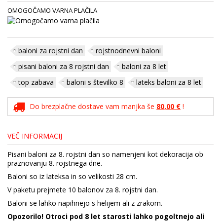
OMOGOČAMO VARNA PLAČILA
baloni za rojstni dan
rojstnodnevni baloni
pisani baloni za 8 rojstni dan
baloni za 8 let
top zabava
baloni s številko 8
lateks baloni za 8 let
Do brezplačne dostave vam manjka še
80,00 €
!
VEČ INFORMACIJ
Pisani baloni za 8. rojstni dan so namenjeni kot dekoracija ob
praznovanju 8. rojstnega dne.
Baloni so iz lateksa in so velikosti 28 cm.
V paketu prejmete 10 balonov za 8. rojstni dan.
Baloni se lahko napihnejo s helijem ali z zrakom.
Opozorilo! Otroci pod 8 let starosti lahko pogoltnejo ali