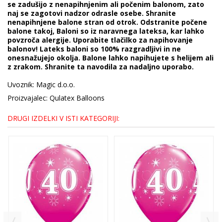
se zadušijo z nenapihnjenim ali počenim balonom, zato
naj se zagotovi nadzor odrasle osebe. Shranite
nenapihnjene balone stran od otrok. Odstranite počene
balone takoj, Baloni so iz naravnega lateksa, kar lahko
povzroča alergije. Uporabite tlačilko za napihovanje
balonov! Lateks baloni so 100% razgradljivi in ne
onesnažujejo okolja. Balone lahko napihujete s helijem ali
z zrakom. Shranite ta navodila za nadaljno uporabo.
Uvoznik: Magic d.o.o.
Proizvajalec: Qulatex Balloons
DRUGI IZDELKI V ISTI KATEGORIJI: