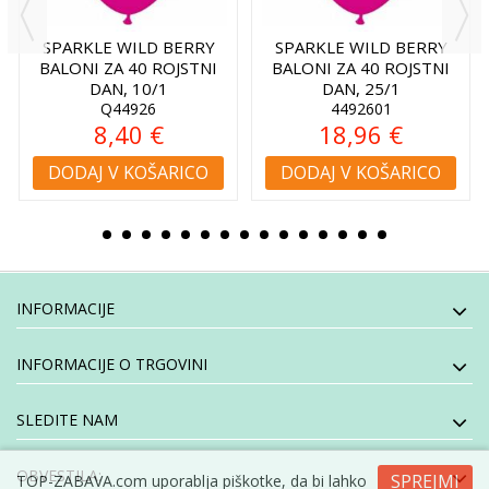
SPARKLE WILD BERRY
SPARKLE WILD BERRY
BALONI ZA 40 ROJSTNI
BALONI ZA 40 ROJSTNI
DAN, 10/1
DAN, 25/1
Q44926
4492601
8,40 €
18,96 €
DODAJ V KOŠARICO
DODAJ V KOŠARICO
INFORMACIJE
INFORMACIJE O TRGOVINI
SLEDITE NAM
OBVESTILA:
SPREJMI
TOP-ZABAVA.com uporablja piškotke, da bi lahko