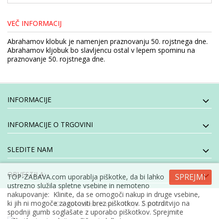
VEČ INFORMACIJ
Abrahamov klobuk je namenjen praznovanju 50. rojstnega dne.
Abrahamov kljobuk bo slavljencu ostal v lepem spominu na
praznovanje 50. rojstnega dne.
INFORMACIJE
INFORMACIJE O TRGOVINI
SLEDITE NAM
OBVESTILA:
SPREJMI
TOP-ZABAVA.com uporablja piškotke, da bi lahko
ustrezno služila spletne vsebine in nemoteno
nakupovanje: Klinite, da se omogoči nakup in druge vsebine,
ki jih ni mogoče zagotoviti brez piškotkov. S potrditvijo na
- Moja Zabava
© E-specialisti, d.o.o
spodnji gumb soglašate z uporabo piškotkov. Sprejmite