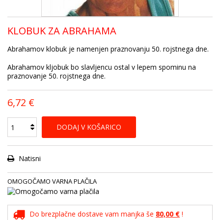
KLOBUK ZA ABRAHAMA
Abrahamov klobuk je namenjen praznovanju 50. rojstnega dne.
Abrahamov kljobuk bo slavljencu ostal v lepem spominu na
praznovanje 50. rojstnega dne.
6,72 €
DODAJ V KOŠARICO
Natisni
OMOGOČAMO VARNA PLAČILA
Do brezplačne dostave vam manjka še
80,00 €
!