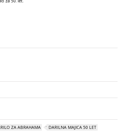
o za 50. let.
RILO ZA ABRAHAMA
DARILNA MAJICA 50 LET