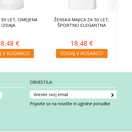
 50 LET, OMEJENA
ŽENSKA MAJICA ZA 50 LET,
ŽEN
IZDAJA
ŠPORTNO ELEGANTNA
8,48 €
18,48 €
 V KOŠARICO
DODAJ V KOŠARICO
OBVESTILA:
Prijavite se na novičke in ugodne ponudbe