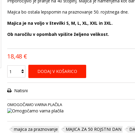
Priporočljivo je pranje na 40 stopinj. Majica je namenjena kot daril
Majica bo ostala lepspomin na praznovanje 50. rojstnega dne.
Majica je na voljo v številki S, M, L, XL, XXL in 3XL.
Ob naročilu v opombah vpišite željeno velikost.
18,48 €
DODAJ V KOŠARICO
Natisni
OMOGOČAMO VARNA PLAČILA
majica za praznovanje
MAJICA ZA 50 ROJSTNI DAN
DA