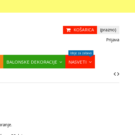
KOŠARICA
(prazno)
Prijava
Ideje za zabavo
BALONSKE DEKORACIJE
NASVETI
pranje.