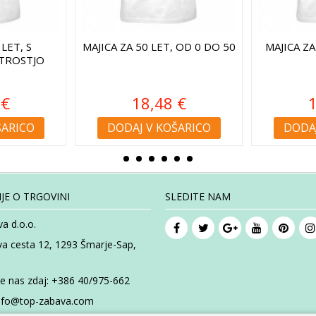
 LET, S
MAJICA ZA 50 LET, OD 0 DO 50
MAJICA ZA
TROSTJO
 €
18,48 €
1
ŠARICO
DODAJ V KOŠARICO
DODAJ
JE O TRGOVINI
SLEDITE NAM
a d.o.o.
va cesta 12, 1293 Šmarje-Sap,
te nas zdaj:
+386 40/975-662
nfo@top-zabava.com