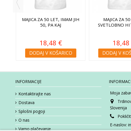
 SE
MAJICA ZA 50 LET, IMAM JIH
MAJICA ZA 50
O
50, PA KAJ
SVETLOBNO HI
18,48 €
18,48
DODAJ V KOŠARICO
DODAJ V KO
INFORMACIJE
INFORMACI
Moja zabav
Kontaktirajte nas
Trdino
Dostava
Slovenija
Splošni pogoji
Pokliči
O nas
E-naslov:
i
Varno plačevanje