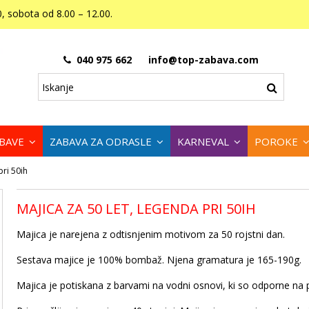
, sobota od 8.00 – 12.00.
040 975 662
info@top-zabava.com
ABAVE
ZABAVA ZA ODRASLE
KARNEVAL
POROKE
pri 50ih
MAJICA ZA 50 LET, LEGENDA PRI 50IH
Majica je narejena z odtisnjenim motivom za 50 rojstni dan.
Sestava majice je 100% bombaž. Njena gramatura je 165-190g.
Majica je potiskana z barvami na vodni osnovi, ki so odporne na 