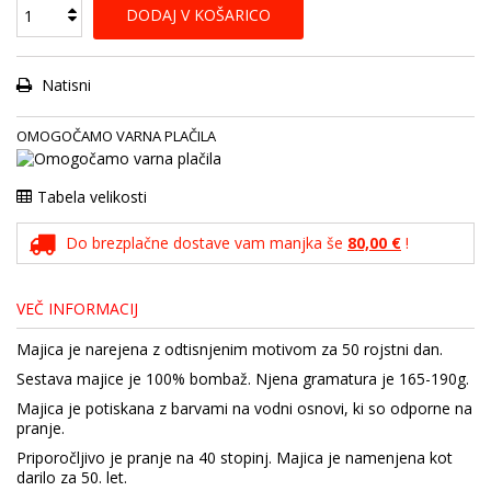
DODAJ V KOŠARICO
Natisni
OMOGOČAMO VARNA PLAČILA
Tabela velikosti
Do brezplačne dostave vam manjka še
80,00 €
!
VEČ INFORMACIJ
Majica je narejena z odtisnjenim motivom za 50 rojstni dan.
Sestava majice je 100% bombaž. Njena gramatura je 165-190g.
Majica je potiskana z barvami na vodni osnovi, ki so odporne na
pranje.
Priporočljivo je pranje na 40 stopinj. Majica je namenjena kot
darilo za 50. let.