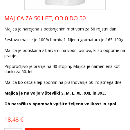
MAJICA ZA 50 LET, OD 0 DO 50
Majica je narejena z odtisnjenim motivom za 50 rojstni dan.
Sestava majice je 100% bombaž. Njena gramatura je 165-190g.
Majica je potiskana z barvami na vodni osnovi, ki so odporne na
pranje.
Priporočljivo je pranje na 40 stopinj. Majica je namenjena kot
darilo za 50. let.
Majica bo ostala lep spomin na praznovanje 50. rojstnega dne.
Majica je na voljo v številki S, M, L, XL, XXL in 3XL.
Ob naročilu v opombah vpišite željeno velikost in spol.
18,48 €