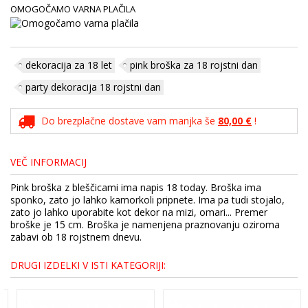
OMOGOČAMO VARNA PLAČILA
dekoracija za 18 let
pink broška za 18 rojstni dan
party dekoracija 18 rojstni dan
Do brezplačne dostave vam manjka še
80,00 €
!
VEČ INFORMACIJ
Pink broška z bleščicami ima napis 18 today. Broška ima
sponko, zato jo lahko kamorkoli pripnete. Ima pa tudi stojalo,
zato jo lahko uporabite kot dekor na mizi, omari... Premer
broške je 15 cm. Broška je namenjena praznovanju oziroma
zabavi ob 18 rojstnem dnevu.
DRUGI IZDELKI V ISTI KATEGORIJI: