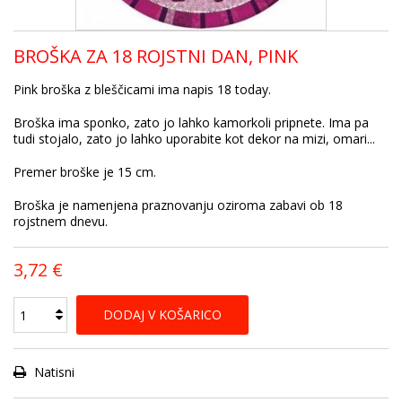
BROŠKA ZA 18 ROJSTNI DAN, PINK
Pink broška z bleščicami ima napis 18 today.
Broška ima sponko, zato jo lahko kamorkoli pripnete. Ima pa
tudi stojalo, zato jo lahko uporabite kot dekor na mizi, omari...
Premer broške je 15 cm.
Broška je namenjena praznovanju oziroma zabavi ob 18
rojstnem dnevu.
3,72 €
DODAJ V KOŠARICO
Natisni