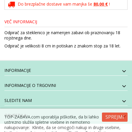
Do brezplačne dostave vam manjka še
80,00 €
!
VEČ INFORMACIJ
Odpirač za steklenico je namenjen zabavi ob praznovanju 18
rojstnega dne.
Odpirač je velikosti 8 cm in potiskan z znakom stop za 18 let.
INFORMACIJE
INFORMACIJE O TRGOVINI
SLEDITE NAM
OBVESTILA:
SPREJMI
TOP-ZABAVA.com uporablja piškotke, da bi lahko
ustrezno služila spletne vsebine in nemoteno
nakupovanje: Klinite, da se omogoči nakup in druge vsebine,