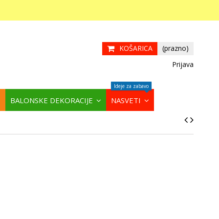
KOŠARICA
(prazno)
Prijava
Ideje za zabavo
BALONSKE DEKORACIJE
NASVETI