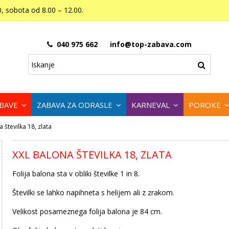
, sobota od 8.00 – 12.00.
040 975 662
info@top-zabava.com
ABAVE
ZABAVA ZA ODRASLE
KARNEVAL
POROKE
 številka 18, zlata
XXL BALONA ŠTEVILKA 18, ZLATA
Folija balona sta v obliki številke 1 in 8.
Številki se lahko napihneta s helijem ali z zrakom.
Velikost posameznega folija balona je 84 cm.