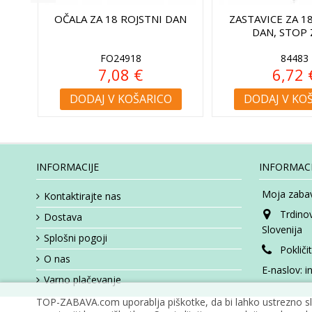
8
OČALA ZA 18 ROJSTNI DAN
ZASTAVICE ZA 18
DAN, STOP
FO24918
84483
7,08 €
6,72 
DODAJ V KOŠARICO
DODAJ V KO
INFORMACIJE
INFORMACI
Moja zabav
Kontaktirajte nas
Trdino
Dostava
Slovenija
Splošni pogoji
Pokliči
O nas
E-naslov:
i
Varno plačevanje
TOP-ZABAVA.com uporablja piškotke, da bi lahko ustrezno slu