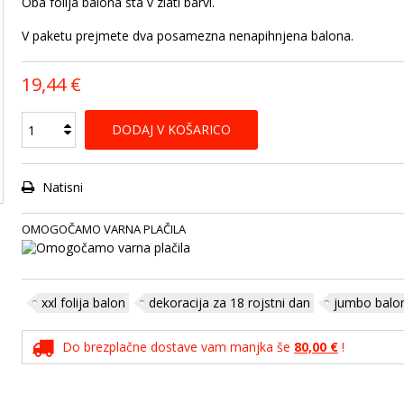
Oba folija balona sta v zlati barvi.
V paketu prejmete dva posamezna nenapihnjena balona.
19,44 €
DODAJ V KOŠARICO
Natisni
OMOGOČAMO VARNA PLAČILA
xxl folija balon
dekoracija za 18 rojstni dan
jumbo balo
Do brezplačne dostave vam manjka še
80,00 €
!