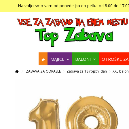
Na voljo smo vam od ponedeljka do petka od 8.00 do 17.00
MAJICE
BALONI
OTROŠKE Z
ZABAVA ZA ODRASLE
Zabava za 18 rojstni dan
XXL balona