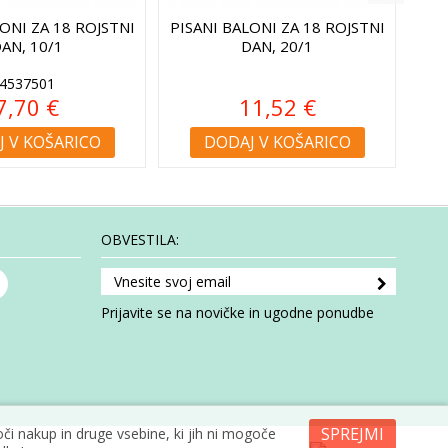
ONI ZA 18 ROJSTNI
PISANI BALONI ZA 18 ROJSTNI
ČRN
AN, 10/1
DAN, 20/1
4537501
7,70 €
11,52 €
 V KOŠARICO
DODAJ V KOŠARICO
OBVESTILA:
Prijavite se na novičke in ugodne ponudbe
SPREJMI
i nakup in druge vsebine, ki jih ni mogoče