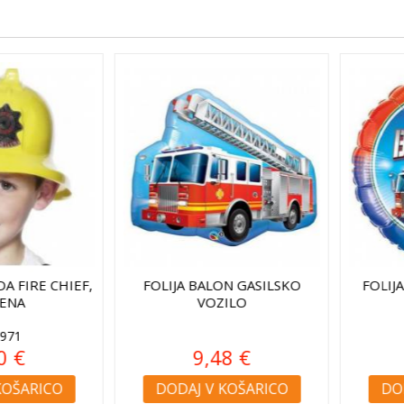
FIRE CHIEF,
FOLIJA BALON GASILSKO
FOLIJA B
A
VOZILO
1
€
9,48 €
ŠARICO
DODAJ V KOŠARICO
DODAJ