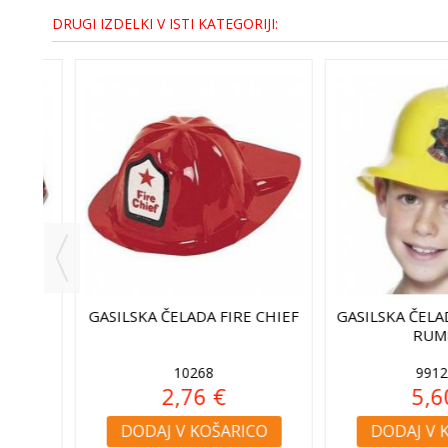
DRUGI IZDELKI V ISTI KATEGORIJI:
GASILSKA ČELADA FIRE CHIEF
GASILSKA ČELADA 
RUMEN
10268
991297
2,76 €
5,60 
DODAJ V KOŠARICO
DODAJ V KO