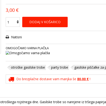
3,00 €
DODAJ V KOŠARICO
Natisni
OMOGOČAMO VARNA PLAČILA
otroške gasilske trobe
party trobe
gasilske piščalke za
Do brezplačne dostave vam manjka še
80,00 €
!
roškega rojstnega dne. Gasilske trobe so narejene iz tršega papirja i