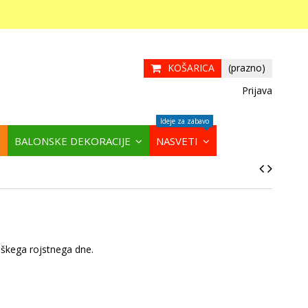
KOŠARICA
(prazno)
Prijava
Ideje za zabavo
BALONSKE DEKORACIJE
NASVETI
škega rojstnega dne.