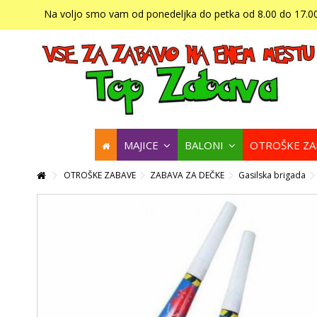
Na voljo smo vam od ponedeljka do petka od 8.00 do 17.00
MAJICE
BALONI
OTROŠKE Z
OTROŠKE ZABAVE
ZABAVA ZA DEČKE
Gasilska brigada