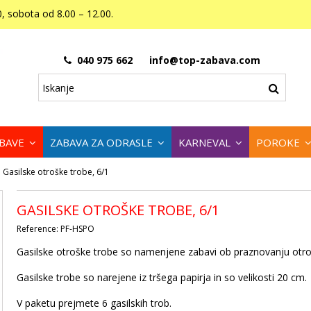
, sobota od 8.00 – 12.00.
040 975 662
info@top-zabava.com
ABAVE
ZABAVA ZA ODRASLE
KARNEVAL
POROKE
Gasilske otroške trobe, 6/1
GASILSKE OTROŠKE TROBE, 6/1
Reference:
PF-HSPO
Gasilske otroške trobe so namenjene zabavi ob praznovanju otro
Gasilske trobe so narejene iz tršega papirja in so velikosti 20 cm.
V paketu prejmete 6 gasilskih trob.