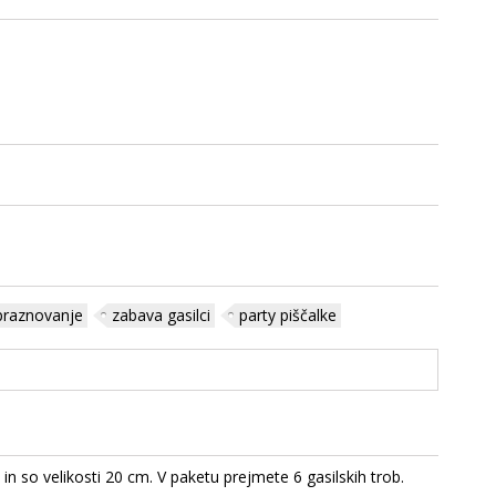
 praznovanje
zabava gasilci
party piščalke
n so velikosti 20 cm. V paketu prejmete 6 gasilskih trob.