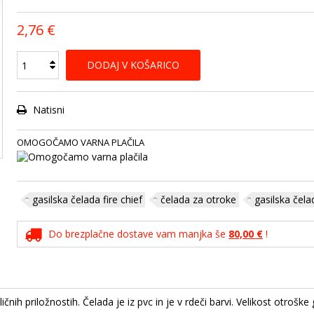
2,76 €
DODAJ V KOŠARICO
Natisni
OMOGOČAMO VARNA PLAČILA
gasilska čelada fire chief
čelada za otroke
gasilska čela
Do brezplačne dostave vam manjka še
80,00 €
!
nih priložnostih. Čelada je iz pvc in je v rdeči barvi. Velikost otroške