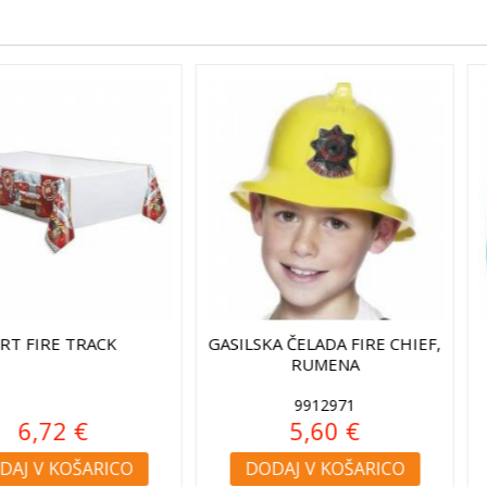
FIRE CHIEF,
FOLIJA BALON GASILSKO
FOLIJA B
A
VOZILO
1
€
9,48 €
ŠARICO
DODAJ V KOŠARICO
DODAJ