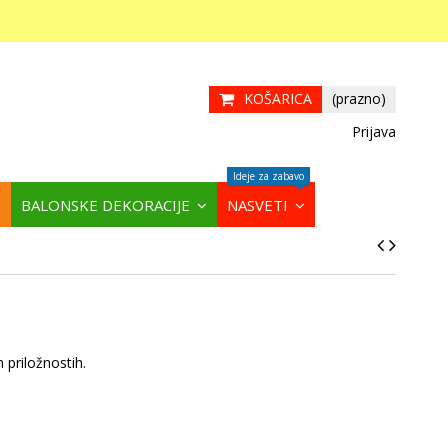
KOŠARICA
(prazno)
Prijava
Ideje za zabavo
BALONSKE DEKORACIJE
NASVETI
 priložnostih.