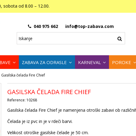
, sobota od 8.00 – 12.00.
040 975 662
info@top-zabava.com
ABAVE
ZABAVA ZA ODRASLE
KARNEVAL
POROKE
Gasilska čelada Fire Chief
GASILSKA ČELADA FIRE CHIEF
Reference:
10268
Gasilska čelada Fire Chief je namenjena otroški zabavi ob različnih
Čelada je iz pvc in je v rdeči barvi.
Velikost otroške gasilske čelade je 50 cm.