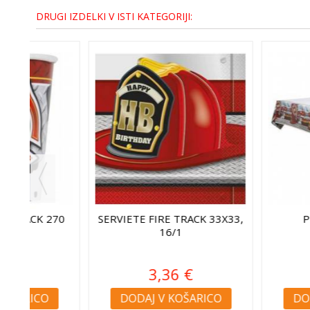
DRUGI IZDELKI V ISTI KATEGORIJI:
X33,
PRT FIRE TRACK
GASILSKA ČELADA 
RUMEN
991297
6,72 €
5,60 
DODAJ V KOŠARICO
DODAJ V KO