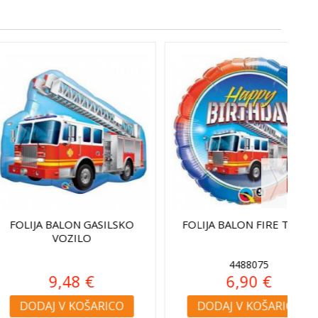
ALON FIRE TRACK
FOLIJA BALON FIRE TRACK HB
4488075
6,90 €
4,68 €
 V KOŠARICO
DODAJ V KOŠARICO