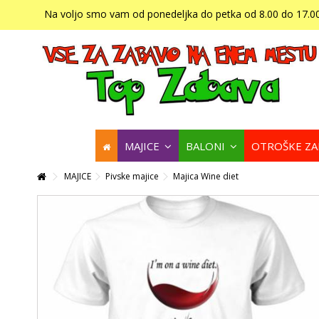
Na voljo smo vam od ponedeljka do petka od 8.00 do 17.00
MAJICE
BALONI
OTROŠKE Z
MAJICE
Pivske majice
Majica Wine diet