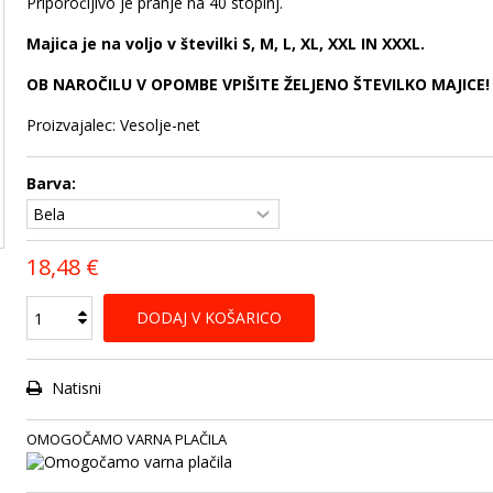
Priporočljivo je pranje na 40 stopinj.
Majica je na voljo v številki S, M, L, XL, XXL IN XXXL.
OB NAROČILU V OPOMBE VPIŠITE ŽELJENO ŠTEVILKO MAJICE!
Proizvajalec: Vesolje-net
Barva:
18,48 €
DODAJ V KOŠARICO
Natisni
OMOGOČAMO VARNA PLAČILA