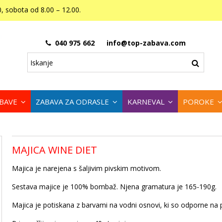
, sobota od 8.00 – 12.00.
040 975 662
info@top-zabava.com
ABAVE
ZABAVA ZA ODRASLE
KARNEVAL
POROKE
MAJICA WINE DIET
Majica je narejena s šaljivim pivskim motivom.
Sestava majice je 100% bombaž. Njena gramatura je 165-190g.
Majica je potiskana z barvami na vodni osnovi, ki so odporne na 