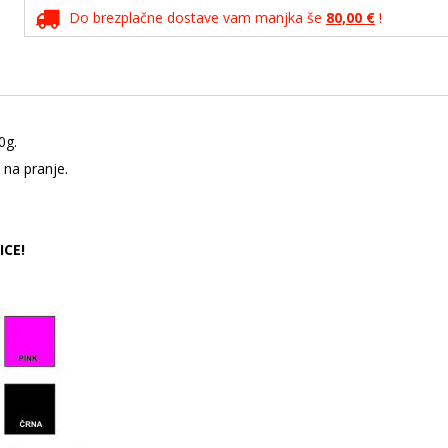
Do brezplačne dostave vam manjka še
80,00 €
!
0g.
 na pranje.
ICE!