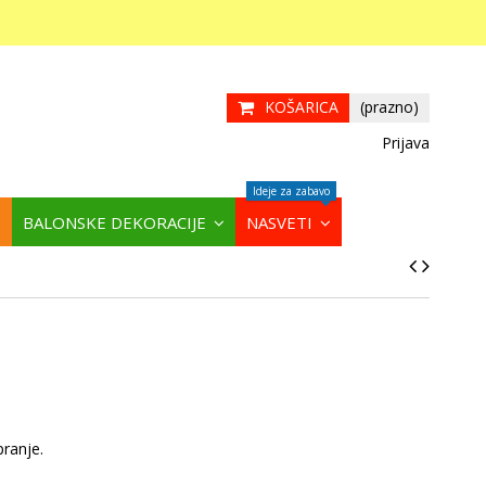
KOŠARICA
(prazno)
Prijava
Ideje za zabavo
BALONSKE DEKORACIJE
NASVETI
pranje.