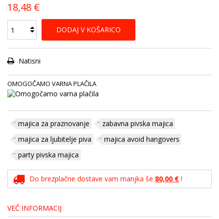
18,48 €
DODAJ V KOŠARICO
Natisni
OMOGOČAMO VARNA PLAČILA
majica za praznovanje
zabavna pivska majica
majica za ljubitelje piva
majica avoid hangovers
party pivska majica
Do brezplačne dostave vam manjka še
80,00 €
!
VEČ INFORMACIJ