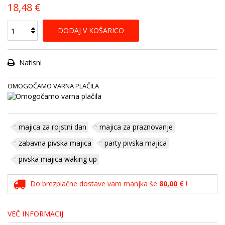
18,48 €
DODAJ V KOŠARICO
Natisni
OMOGOČAMO VARNA PLAČILA
majica za rojstni dan
majica za praznovanje
zabavna pivska majica
party pivska majica
pivska majica waking up
Do brezplačne dostave vam manjka še
80,00 €
!
VEČ INFORMACIJ