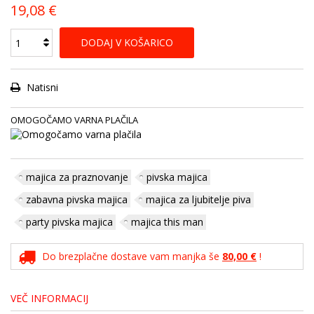
19,08 €
DODAJ V KOŠARICO
Natisni
OMOGOČAMO VARNA PLAČILA
majica za praznovanje
pivska majica
zabavna pivska majica
majica za ljubitelje piva
party pivska majica
majica this man
Do brezplačne dostave vam manjka še
80,00 €
!
VEČ INFORMACIJ