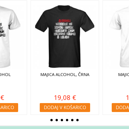
COHOL
MAJICA ALCOHOL, ČRNA
MAJI
 €
19,08 €
1
ŠARICO
DODAJ V KOŠARICO
DODAJ