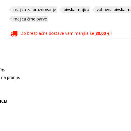
majica za praznovanje
pivska majica
zabavna pivska m
majica črne barve
Do brezplačne dostave vam manjka še
80,00 €
!
0g.
 na pranje.
ICE!