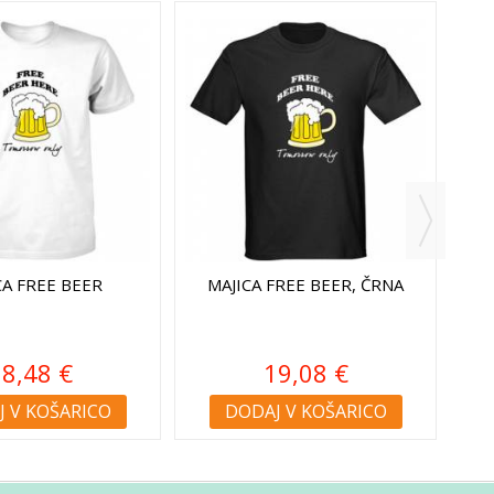
CA FREE BEER
MAJICA FREE BEER, ČRNA
M
8,48 €
19,08 €
 V KOŠARICO
DODAJ V KOŠARICO