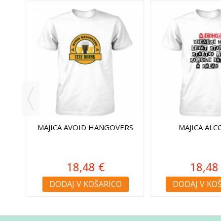
RS,
MAJICA AVOID HANGOVERS
MAJICA AL
18,48 €
18,48
DODAJ V KOŠARICO
DODAJ V KO