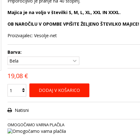
Priporočljivo je pranje na 40 stopinj.
Majica je na voljo v številki S, M, L, XL, XXL IN XXXL.
OB NAROČILU V OPOMBE VPIŠITE ŽELJENO ŠTEVILKO MAJICE!
Proizvajalec: Vesolje-net
Barva:
19,08 €
DODAJ V KOŠARICO
Natisni
OMOGOČAMO VARNA PLAČILA