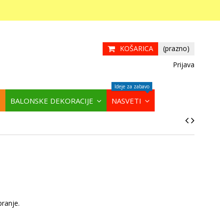
KOŠARICA
(prazno)
Prijava
Ideje za zabavo
BALONSKE DEKORACIJE
NASVETI
pranje.