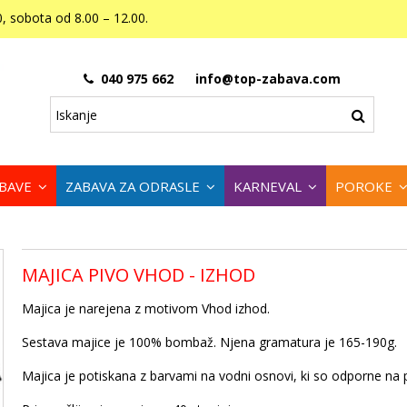
, sobota od 8.00 – 12.00.
040 975 662
info@top-zabava.com
ABAVE
ZABAVA ZA ODRASLE
KARNEVAL
POROKE
MAJICA PIVO VHOD - IZHOD
Majica je narejena z motivom Vhod izhod.
Sestava majice je 100% bombaž. Njena gramatura je 165-190g.
Majica je potiskana z barvami na vodni osnovi, ki so odporne na 