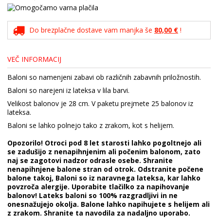
Do brezplačne dostave vam manjka še
80,00 €
!
VEČ INFORMACIJ
Baloni so namenjeni zabavi ob različnih zabavnih priložnostih.
Baloni so narejeni iz lateksa v lila barvi.
Velikost balonov je 28 cm. V paketu prejmete 25 balonov iz
lateksa.
Baloni se lahko polnejo tako z zrakom, kot s helijem.
Opozorilo! Otroci pod 8 let starosti lahko pogoltnejo ali
se zadušijo z nenapihnjenim ali počenim balonom, zato
naj se zagotovi nadzor odrasle osebe. Shranite
nenapihnjene balone stran od otrok. Odstranite počene
balone takoj, Baloni so iz naravnega lateksa, kar lahko
povzroča alergije. Uporabite tlačilko za napihovanje
balonov! Lateks baloni so 100% razgradljivi in ne
onesnažujejo okolja. Balone lahko napihujete s helijem ali
z zrakom. Shranite ta navodila za nadaljno uporabo.