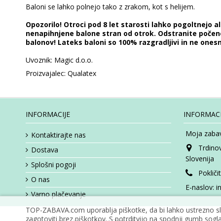
Baloni se lahko polnejo tako z zrakom, kot s helijem.
Opozorilo! Otroci pod 8 let starosti lahko pogoltnejo 
nenapihnjene balone stran od otrok. Odstranite počene 
balonov! Lateks baloni so 100% razgradljivi in ne onesn
Uvoznik: Magic d.o.o.
Proizvajalec: Qualatex
INFORMACIJE
INFORMACI
Moja zabav
Kontaktirajte nas
Trdino
Dostava
Slovenija
Splošni pogoji
Pokliči
O nas
E-naslov:
i
Varno plačevanje
TOP-ZABAVA.com uporablja piškotke, da bi lahko ustrezno slu
zagotoviti brez piškotkov. S potrditvijo na spodnji gumb sogla