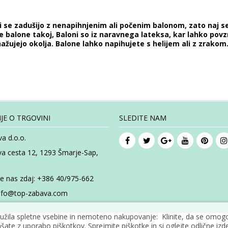
ali se zadušijo z nenapihnjenim ali počenim balonom, zato naj 
balone takoj, Baloni so iz naravnega lateksa, kar lahko povzr
ažujejo okolja. Balone lahko napihujete s helijem ali z zrakom
JE O TRGOVINI
SLEDITE NAM
a d.o.o.
va cesta 12, 1293 Šmarje-Sap,
te nas zdaj:
+386 40/975-662
nfo@top-zabava.com
žila spletne vsebine in nemoteno nakupovanje: Klinite, da se omogoč
šate z uporabo piškotkov. Sprejmite piškotke in si oglejte odlične izde