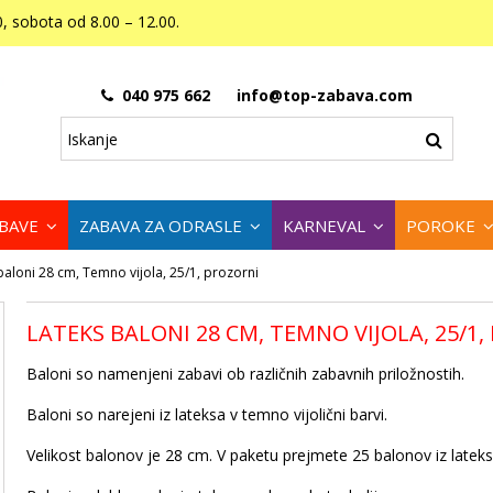
, sobota od 8.00 – 12.00.
040 975 662
info@top-zabava.com
ABAVE
ZABAVA ZA ODRASLE
KARNEVAL
POROKE
baloni 28 cm, Temno vijola, 25/1, prozorni
LATEKS BALONI 28 CM, TEMNO VIJOLA, 25/1,
Baloni so namenjeni zabavi ob različnih zabavnih priložnostih.
Baloni so narejeni iz lateksa v temno vijolični barvi.
Velikost balonov je 28 cm. V paketu prejmete 25 balonov iz lateks