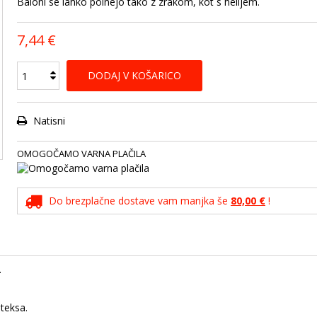
Baloni se lahko polnejo tako z zrakom, kot s helijem.
7,44 €
DODAJ V KOŠARICO
Natisni
OMOGOČAMO VARNA PLAČILA
Do brezplačne dostave vam manjka še
80,00 €
!
.
ateksa.