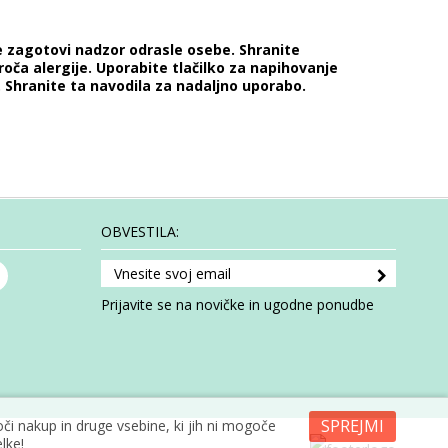
se zagotovi nadzor odrasle osebe. Shranite
oča alergije. Uporabite tlačilko za napihovanje
. Shranite ta navodila za nadaljno uporabo.
OBVESTILA:
Prijavite se na novičke in ugodne ponudbe
SPREJMI
i nakup in druge vsebine, ki jih ni mogoče
lke!