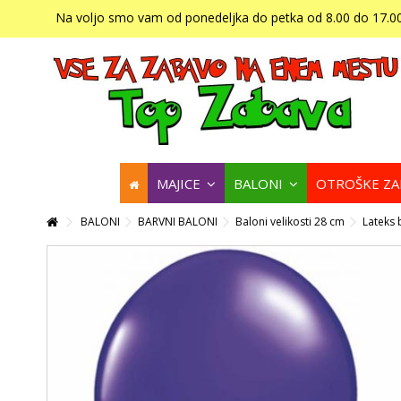
Na voljo smo vam od ponedeljka do petka od 8.00 do 17.00
MAJICE
BALONI
OTROŠKE Z
BALONI
BARVNI BALONI
Baloni velikosti 28 cm
Lateks 