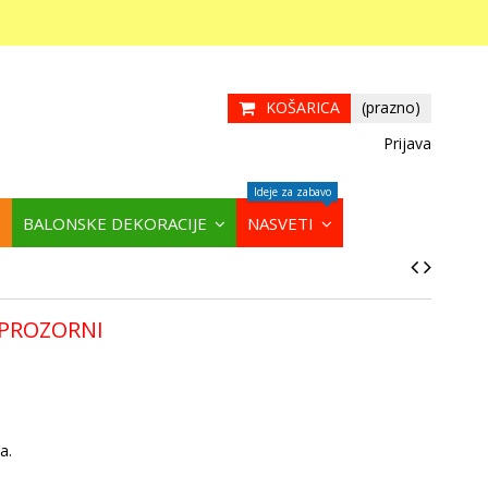
KOŠARICA
(prazno)
Prijava
Ideje za zabavo
BALONSKE DEKORACIJE
NASVETI
 PROZORNI
a.