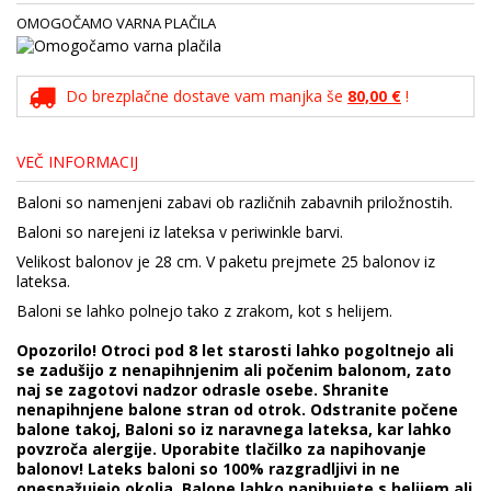
OMOGOČAMO VARNA PLAČILA
Do brezplačne dostave vam manjka še
80,00 €
!
VEČ INFORMACIJ
Baloni so namenjeni zabavi ob različnih zabavnih priložnostih.
Baloni so narejeni iz lateksa v periwinkle barvi.
Velikost balonov je 28 cm. V paketu prejmete 25 balonov iz
lateksa.
Baloni se lahko polnejo tako z zrakom, kot s helijem.
Opozorilo! Otroci pod 8 let starosti lahko pogoltnejo ali
se zadušijo z nenapihnjenim ali počenim balonom, zato
naj se zagotovi nadzor odrasle osebe. Shranite
nenapihnjene balone stran od otrok. Odstranite počene
balone takoj, Baloni so iz naravnega lateksa, kar lahko
povzroča alergije. Uporabite tlačilko za napihovanje
balonov! Lateks baloni so 100% razgradljivi in ne
onesnažujejo okolja. Balone lahko napihujete s helijem ali