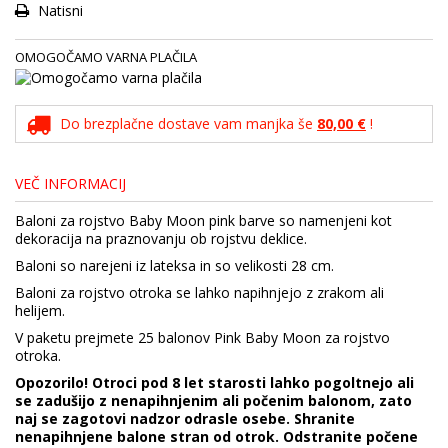
Natisni
OMOGOČAMO VARNA PLAČILA
Do brezplačne dostave vam manjka še
80,00 €
!
VEČ INFORMACIJ
Baloni za rojstvo Baby Moon pink barve so namenjeni kot
dekoracija na praznovanju ob rojstvu deklice.
Baloni so narejeni iz lateksa in so velikosti 28 cm.
Baloni za rojstvo otroka se lahko napihnjejo z zrakom ali
helijem.
V paketu prejmete 25 balonov Pink Baby Moon za rojstvo
otroka.
Opozorilo! Otroci pod 8 let starosti lahko pogoltnejo ali
se zadušijo z nenapihnjenim ali počenim balonom, zato
naj se zagotovi nadzor odrasle osebe. Shranite
nenapihnjene balone stran od otrok. Odstranite počene