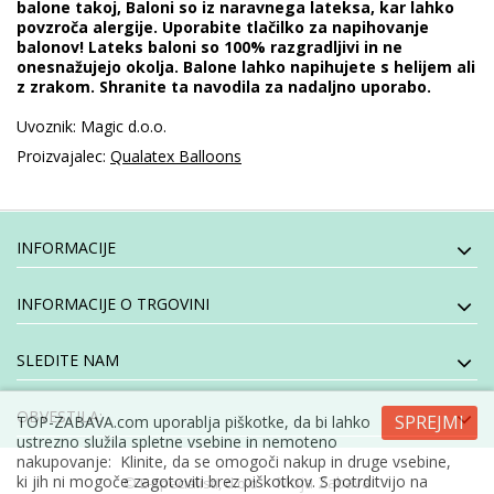
balone takoj, Baloni so iz naravnega lateksa, kar lahko
povzroča alergije. Uporabite tlačilko za napihovanje
balonov! Lateks baloni so 100% razgradljivi in ne
onesnažujejo okolja. Balone lahko napihujete s helijem ali
z zrakom. Shranite ta navodila za nadaljno uporabo.
Uvoznik: Magic d.o.o.
Proizvajalec:
Qualatex Balloons
INFORMACIJE
INFORMACIJE O TRGOVINI
SLEDITE NAM
OBVESTILA:
SPREJMI
TOP-ZABAVA.com uporablja piškotke, da bi lahko
ustrezno služila spletne vsebine in nemoteno
nakupovanje: Klinite, da se omogoči nakup in druge vsebine,
ki jih ni mogoče zagotoviti brez piškotkov. S potrditvijo na
- Moja Zabava
© E-specialisti, d.o.o