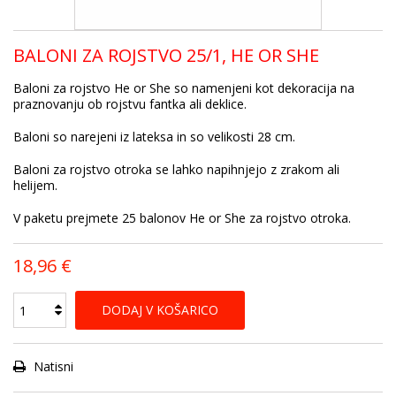
BALONI ZA ROJSTVO 25/1, HE OR SHE
Baloni za rojstvo He or She so namenjeni kot dekoracija na
praznovanju ob rojstvu fantka ali deklice.
Baloni so narejeni iz lateksa in so velikosti 28 cm.
Baloni za rojstvo otroka se lahko napihnjejo z zrakom ali
helijem.
V paketu prejmete 25 balonov He or She za rojstvo otroka.
18,96 €
DODAJ V KOŠARICO
Natisni