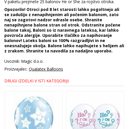
V paketu prejmete 25 balonov He or She za rojstvo otroka.
Opozorilo! Otroci pod 8 let starosti lahko pogoltnejo ali
se zadušijo z nenapihnjenim ali počenim balonom, zato
naj se zagotovi nadzor odrasle osebe. Shranite
nenapihnjene balone stran od otrok. Odstranite počene
balone takoj, Baloni so iz naravnega lateksa, kar lahko
povzroča alergije. Uporabite tlačilko za napihovanje
balonov! Lateks baloni so 100% razgradljivi in ne
onesnažujejo okolja. Balone lahko napihujete s helijem ali
z zrakom. Shranite ta navodila za nadaljno uporabo.
Uvoznik: Magic d.o.o.
Proizvajalec:
Qualatex Balloons
DRUGI IZDELKI V ISTI KATEGORIJI: