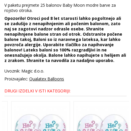
V paketu prejmete 25 balonov Baby Moon modre barve za
rojstvo otroka.
Opozorilo! Otroci pod 8 let starosti lahko pogoltnejo ali
se zadušijo z nenapihnjenim ali počenim balonom, zato
naj se zagotovi nadzor odrasle osebe. Shranite
nenapihnjene balone stran od otrok. Odstranite počene
balone takoj, Baloni so iz naravnega lateksa, kar lahko
povzroča alergije. Uporabite tlačilko za napihovanje
balonov! Lateks baloni so 100% razgradljivi in ne
onesnažujejo okolja. Balone lahko napihujete s helijem ali
z zrakom. Shranite ta navodila za nadaljno uporabo.
Uvoznik: Magic d.o.o.
Proizvajalec:
Qualatex Balloons
DRUGI IZDELKI V ISTI KATEGORIJI: