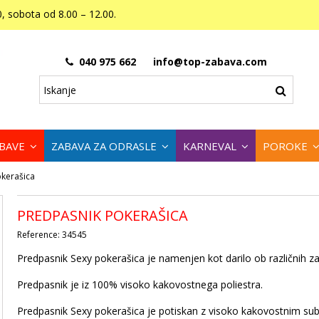
, sobota od 8.00 – 12.00.
040 975 662
info@top-zabava.com
ABAVE
ZABAVA ZA ODRASLE
KARNEVAL
POROKE
kerašica
PREDPASNIK POKERAŠICA
Reference:
34545
Predpasnik Sexy pokerašica je namenjen kot darilo ob različnih za
Predpasnik je iz 100% visoko kakovostnega poliestra.
Predpasnik Sexy pokerašica je potiskan z visoko kakovostnim subl