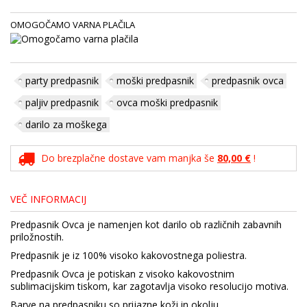
OMOGOČAMO VARNA PLAČILA
party predpasnik
moški predpasnik
predpasnik ovca
paljiv predpasnik
ovca moški predpasnik
darilo za moškega
Do brezplačne dostave vam manjka še
80,00 €
!
VEČ INFORMACIJ
Predpasnik Ovca je namenjen kot darilo ob različnih zabavnih
priložnostih.
Predpasnik je iz 100% visoko kakovostnega poliestra.
Predpasnik Ovca je potiskan z visoko kakovostnim
sublimacijskim tiskom, kar zagotavlja visoko resolucijo motiva.
Barve na predpasniku so prijazne koži in okolju.