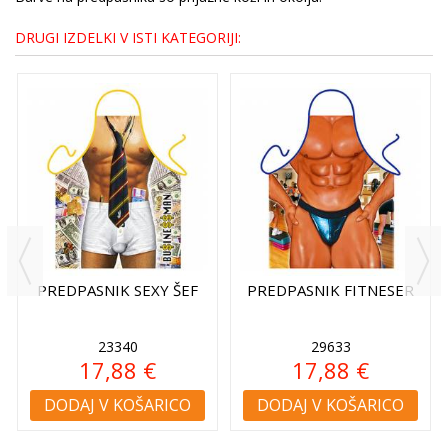
DRUGI IZDELKI V ISTI KATEGORIJI:
PREDPASNIK SEXY ŠEF
PREDPASNIK FITNESER
23340
29633
17,88 €
17,88 €
DODAJ V KOŠARICO
DODAJ V KOŠARICO