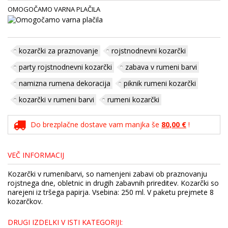
OMOGOČAMO VARNA PLAČILA
kozarčki za praznovanje
rojstnodnevni kozarčki
party rojstnodnevni kozarčki
zabava v rumeni barvi
namizna rumena dekoracija
piknik rumeni kozarčki
kozarčki v rumeni barvi
rumeni kozarčki
Do brezplačne dostave vam manjka še
80,00 €
!
VEČ INFORMACIJ
Kozarčki v rumenibarvi, so namenjeni zabavi ob praznovanju
rojstnega dne, obletnic in drugih zabavnih prireditev. Kozarčki so
narejeni iz tršega papirja. Vsebina: 250 ml. V paketu prejmete 8
kozarčkov.
DRUGI IZDELKI V ISTI KATEGORIJI: