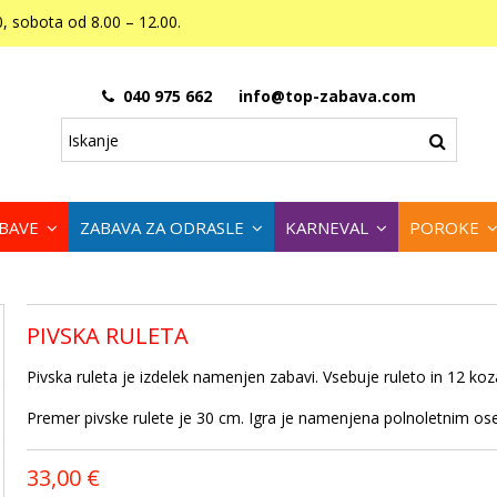
, sobota od 8.00 – 12.00.
040 975 662
info@top-zabava.com
ABAVE
ZABAVA ZA ODRASLE
KARNEVAL
POROKE
PIVSKA RULETA
Pivska ruleta je izdelek namenjen zabavi. Vsebuje ruleto in 12 koz
Premer pivske rulete je 30 cm. Igra je namenjena polnoletnim o
33,00 €