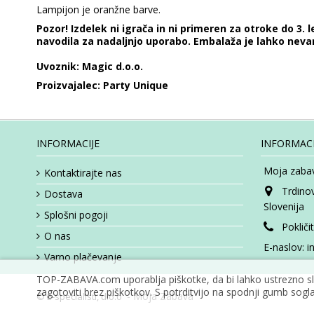
Lampijon je oranžne barve.
Pozor! Izdelek ni igrača in ni primeren za otroke do 3.
navodila za nadaljnjo uporabo. Embalaža je lahko nevar
Uvoznik: Magic d.o.o.
Proizvajalec: Party Unique
INFORMACIJE
INFORMACI
Moja zabav
Kontaktirajte nas
Trdino
Dostava
Slovenija
Splošni pogoji
Pokliči
O nas
E-naslov:
i
Varno plačevanje
TOP-ZABAVA.com uporablja piškotke, da bi lahko ustrezno slu
zagotoviti brez piškotkov. S potrditvijo na spodnji gumb sogla
- Moja Zabava
© E-specialisti, d.o.o