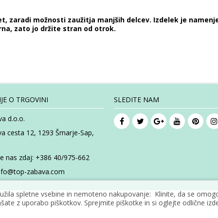
 let, zaradi možnosti zaužitja manjših delcev. Izdelek je namenj
na, zato jo držite stran od otrok.
JE O TRGOVINI
SLEDITE NAM
a d.o.o.
va cesta 12, 1293 Šmarje-Sap,
te nas zdaj:
+386 40/975-662
nfo@top-zabava.com
žila spletne vsebine in nemoteno nakupovanje: Klinite, da se omogoč
šate z uporabo piškotkov. Sprejmite piškotke in si oglejte odlične izde