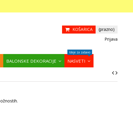
KOŠARICA
(prazno)
Prijava
Ideje za zabavo
BALONSKE DEKORACIJE
NASVETI
ložnostih.