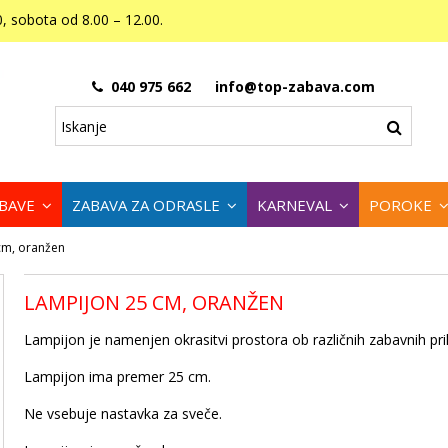
, sobota od 8.00 – 12.00.
040 975 662
info@top-zabava.com
ABAVE
ZABAVA ZA ODRASLE
KARNEVAL
POROKE
cm, oranžen
LAMPIJON 25 CM, ORANŽEN
Lampijon je namenjen okrasitvi prostora ob različnih zabavnih pri
Lampijon ima premer 25 cm.
Ne vsebuje nastavka za sveče.