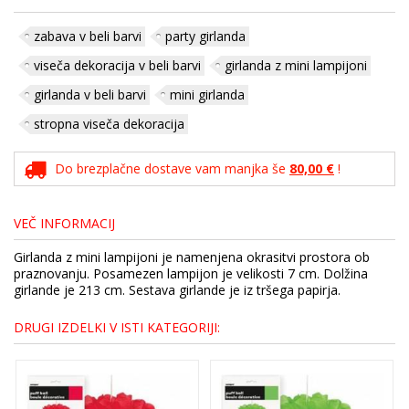
zabava v beli barvi
party girlanda
viseča dekoracija v beli barvi
girlanda z mini lampijoni
girlanda v beli barvi
mini girlanda
stropna viseča dekoracija
Do brezplačne dostave vam manjka še
80,00 €
!
VEČ INFORMACIJ
Girlanda z mini lampijoni je namenjena okrasitvi prostora ob
praznovanju. Posamezen lampijon je velikosti 7 cm. Dolžina
girlande je 213 cm. Sestava girlande je iz tršega papirja.
DRUGI IZDELKI V ISTI KATEGORIJI: