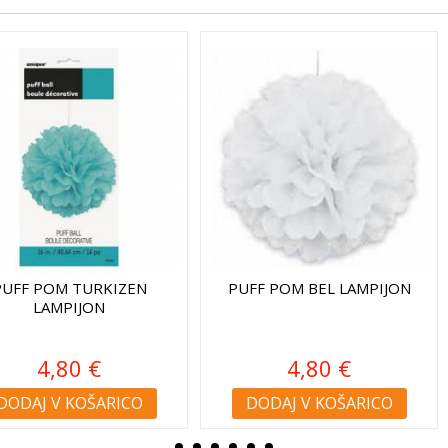
RKIZEN
PUFF POM BEL LAMPIJON
PUFF PO
ON
L
€
4,80 €
ŠARICO
DODAJ V KOŠARICO
DODAJ