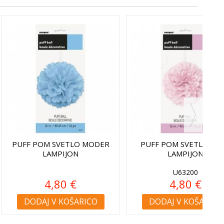
M SVETLO MODER
PUFF POM SVETLO ROZA
AMPIJON
LAMPIJON
U63200
4,80 €
4,80 €
 V KOŠARICO
DODAJ V KOŠARICO