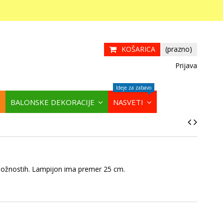
KOŠARICA
(prazno)
Prijava
Ideje za zabavo
BALONSKE DEKORACIJE
NASVETI
iložnostih. Lampijon ima premer 25 cm.