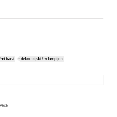
rni barvi
dekoracijski črn lampijon
veče.