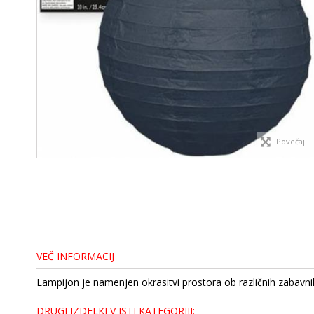
Povečaj
VEČ INFORMACIJ
Lampijon je namenjen okrasitvi prostora ob različnih zabavn
DRUGI IZDELKI V ISTI KATEGORIJI: