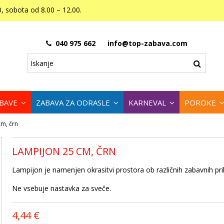
, sobota od 8.00 – 12.00.
040 975 662
info@top-zabava.com
ABAVE
ZABAVA ZA ODRASLE
KARNEVAL
POROKE
m, črn
LAMPIJON 25 CM, ČRN
Lampijon je namenjen okrasitvi prostora ob različnih zabavnih pr
Ne vsebuje nastavka za sveče.
4,44 €