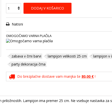
DODAJ V KOŠARICO
Natisni
OMOGOČAMO VARNA PLAČILA
zabava v črni barvi
lampijon velikosti 25 cm
lampijon v č
party dekoracija črna
Do brezplačne dostave vam manjka še
80,00 €
!
ih priložnostih. Lampijon ima premer 25 cm. Ne vsebuje nastavka za s