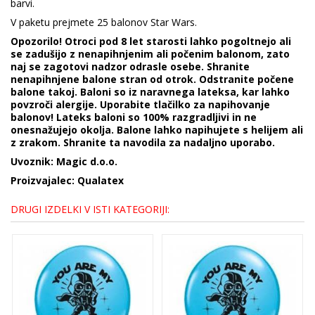
barvi.
V paketu prejmete 25 balonov Star Wars.
Opozorilo! Otroci pod 8 let starosti lahko pogoltnejo ali
se zadušijo z nenapihnjenim ali počenim balonom, zato
naj se zagotovi nadzor odrasle osebe. Shranite
nenapihnjene balone stran od otrok. Odstranite počene
balone takoj. Baloni so iz naravnega lateksa, kar lahko
povzroči alergije. Uporabite tlačilko za napihovanje
balonov! Lateks baloni so 100% razgradljivi in ne
onesnažujejo okolja. Balone lahko napihujete s helijem ali
z zrakom. Shranite ta navodila za nadaljno uporabo.
Uvoznik: Magic d.o.o.
Proizvajalec: Qualatex
DRUGI IZDELKI V ISTI KATEGORIJI: