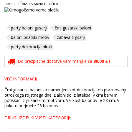
OMOGOČAMO VARNA PLAČILA
party baloni gusarji
črni gusarski baloni
baloni piratski motiv
zabava z gsarji
party dekoracija pirati
Do brezplačne dostave vam manjka še
80,00 €
!
VEČ INFORMACIJ
Črni gusarski baloni so namenjeni kot dekoracija ob praznovanju
otroškega rojstnega dne. Baloni so iz lateksa, v črni barvi in
potiskani z gusarskim motivom. Velikost balonov je 28 cm. V
paketu prejmete 25 balonov.
DRUGI IZDELKI V ISTI KATEGORIJI: