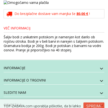
Do brezplačne dostave vam manjka še
80,00 €
!
VEČ INFORMACIJ
Šaljiv bodi z unikatnim potiskom je namenjen kot darilo ob
rojstvu otroka. Bodi je v beli barvi in narejen s šaljivim potiskom.
Gramatura bodija je 200g. Bodi je potiskan z barvami na vodni
osnovi. Pranje je priporočljivo na 40 stopinj.
INFORMACIJE
INFORMACIJE O TRGOVINI
SLEDITE NAM
OBVESTILA:
SPREJMI
TOP-ZABAVA.com uporablja piškotke, da bi lahko