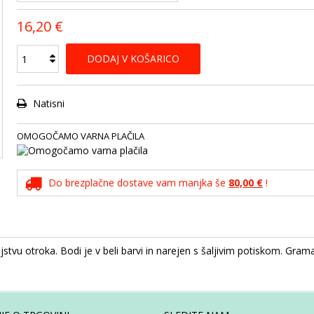
16,20 €
DODAJ V KOŠARICO
Natisni
OMOGOČAMO VARNA PLAČILA
Do brezplačne dostave vam manjka še
80,00 €
!
stvu otroka. Bodi je v beli barvi in narejen s šaljivim potiskom. Gram