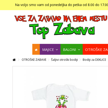
Na voljo smo vam od ponedeljka do petka od 8.00 do 17.00
MAJICE
BALONI
OTROŠKE Z
OTROŠKE ZABAVE
Šaljivi otroški bodiji
Bodiji za DEKLICE