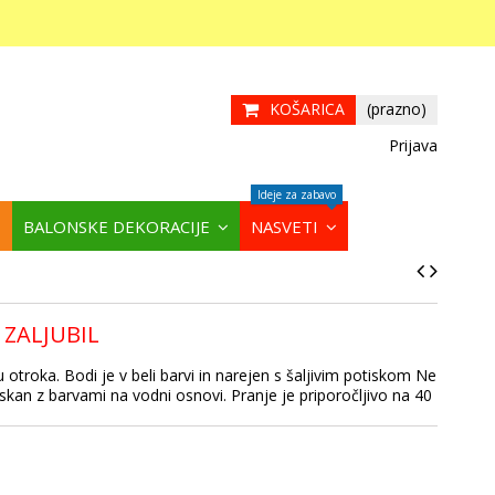
KOŠARICA
(prazno)
Prijava
Ideje za zabavo
BALONSKE DEKORACIJE
NASVETI
 ZALJUBIL
 otroka. Bodi je v beli barvi in narejen s šaljivim potiskom Ne
iskan z barvami na vodni osnovi. Pranje je priporočljivo na 40