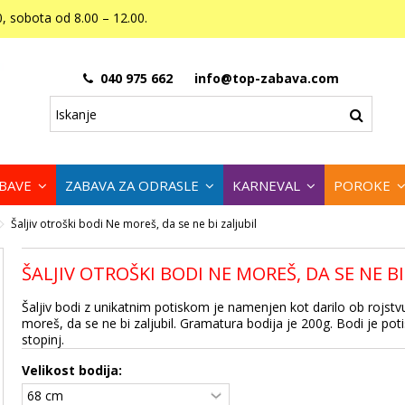
, sobota od 8.00 – 12.00.
040 975 662
info@top-zabava.com
ABAVE
ZABAVA ZA ODRASLE
KARNEVAL
POROKE
Šaljiv otroški bodi Ne moreš, da se ne bi zaljubil
ŠALJIV OTROŠKI BODI NE MOREŠ, DA SE NE BI
Šaljiv bodi z unikatnim potiskom je namenjen kot darilo ob rojstvu
moreš, da se ne bi zaljubil. Gramatura bodija je 200g. Bodi je pot
stopinj.
Velikost bodija: